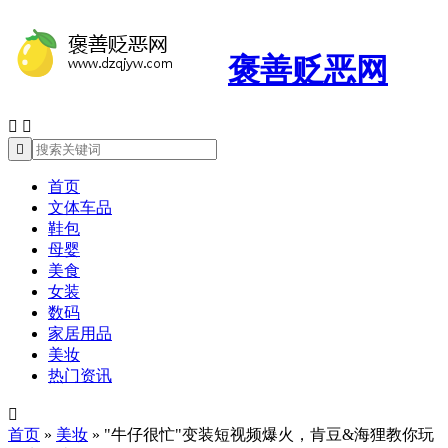
褒善贬恶网



首页
文体车品
鞋包
母婴
美食
女装
数码
家居用品
美妆
热门资讯

首页
»
美妆
»
"牛仔很忙"变装短视频爆火，肯豆&海狸教你玩