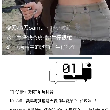
“牛仔很忙变装” 刷屏抖音
Kendall、频爆海狸也是火肯海狸资深 “牛仔辣妹”！
Kendall 也是教玩‘牛仔女孩’的忠实拥趸之一。此前参加好