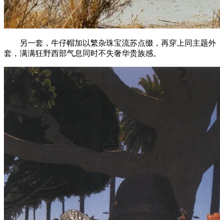
另一套，牛仔帽加以繁杂珠宝流苏点缀，再穿上同主题外
套，满满狂野西部气息同时不失奢华贵族感。