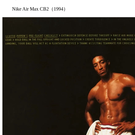
Nike Air Max CB2（1994）