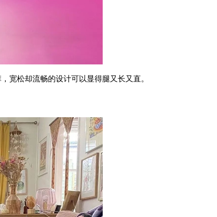
裤，宽松却流畅的设计可以显得腿又长又直。