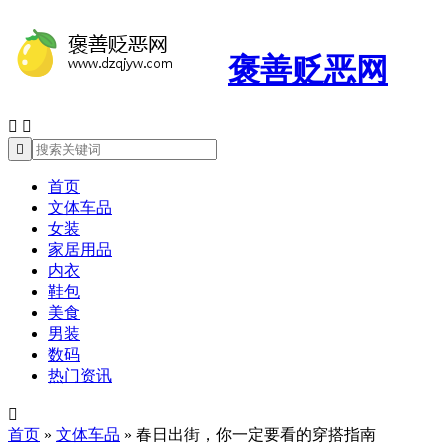
褒善贬恶网



首页
文体车品
女装
家居用品
内衣
鞋包
美食
男装
数码
热门资讯

首页
»
文体车品
»
春日出街，你一定要看的穿搭指南