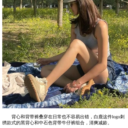
背心和背带裤叠穿在日常也不容易出错，白鹿这件logo刺
绣款式的黑背心和中石色背带牛仔裤组合，清爽减龄。