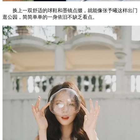
换上一双舒适的球鞋和墨镜点缀，就能像张予曦这样出门
逛公园，简简单单的一身依旧不缺乏看点。