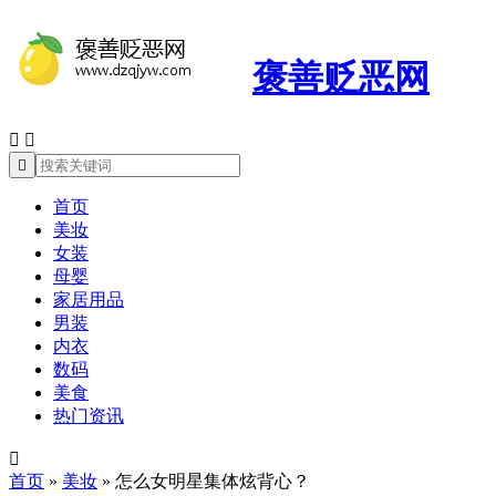
褒善贬恶网



首页
美妆
女装
母婴
家居用品
男装
内衣
数码
美食
热门资讯

首页
»
美妆
»
怎么女明星集体炫背心？