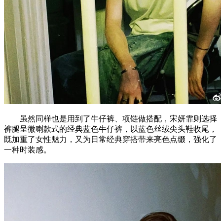
虽然同样也是用到了牛仔裤、项链做搭配，宋妍霏则选择
裤腿呈微喇款式的经典蓝色牛仔裤，以蓝色丝绒尖头鞋收尾，
既加重了女性魅力，又为日常经典穿搭带来亮色点缀，强化了
一种时装感。