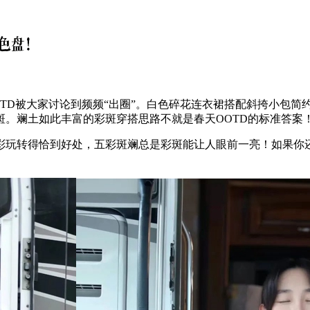
D被大家讨论到频频“出圈”。白色碎花连衣裙搭配斜挎小包简约
。斓土如此丰富的彩斑穿搭思路不就是春天OOTD的标准答案
玩转得恰到好处，五彩斑斓总是彩斑能让人眼前一亮！如果你还