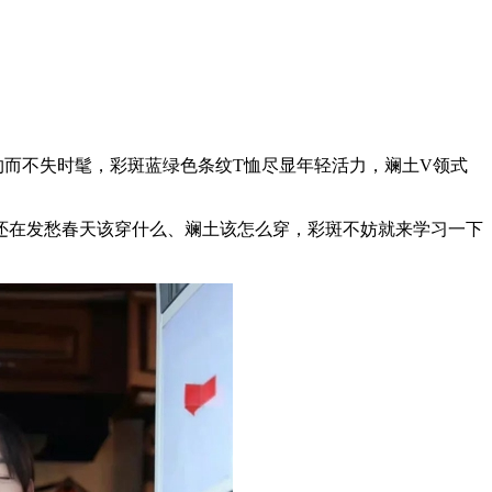
而不失时髦，彩斑蓝绿色条纹T恤尽显年轻活力，斓土V领式
！
在发愁春天该穿什么、斓土该怎么穿，彩斑不妨就来学习一下