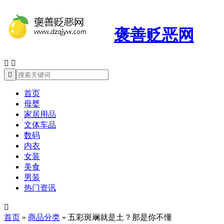
褒善贬恶网



首页
母婴
家居用品
文体车品
数码
内衣
女装
美食
男装
热门资讯

首页
»
商品分类
»
五彩斑斓就是土？那是你不懂