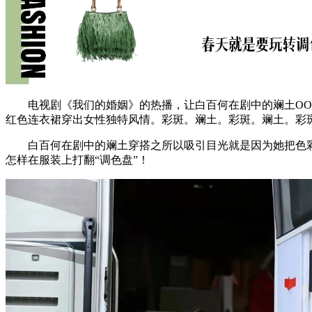
电视剧《我们的婚姻》的热播，让白百何在剧中的斓土OOT
红色连衣裙穿出女性独特风情。彩斑。斓土。彩斑。斓土。彩斑
白百何在剧中的斓土穿搭之所以吸引目光就是因为她把色彩
怎样在服装上打翻“调色盘”！