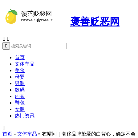
褒善贬恶网



首页
文体车品
美食
母婴
男装
数码
内衣
鞋包
女装
热门资讯

首页
»
文体车品
»
衣帽间｜奢侈品牌挚爱的白背心，确定不会