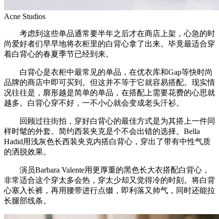
Acne Studios
考虑到这些单品通常要半年之后才在商店上架，心急的时
尚爱好者们早早地将衣柜里的白背心拿了出来。毕竟最适合穿
着白背心的春夏季节已经到来。
白背心是衣柜中最常见的单品，在优衣库和Gap等快时尚
品牌的商店中即可买到。但这并不等于它就容易搭配。现实情
况往往是，廓形越是简单的单品，在搭配上需要花费的心思就
越多。白背心穿不好，一不小心就会变成老头汗衫。
回顾过往街拍，穿好白背心的最佳方式是为其搭上一件同
样时髦的外套。简约西装夹克是个不会出错的选择。Bella
Hadid用浅灰色长西装夹克内搭白背心，穿出了带有中性气质
的洒脱效果。
演员Barbara Valente用更厚重的黑色长大衣搭配白背心，
非常适合这个穿太多会热，穿太少却又觉得冷的时刻。将白背
心塞入长裤，再用腰带进行点缀，即利落又帅气，同时还能拉
长腿部线条。