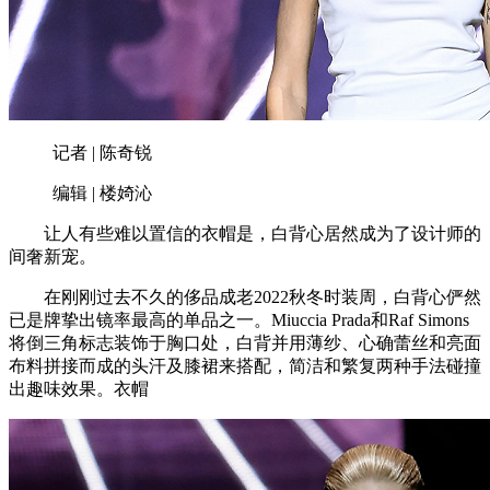
记者 | 陈奇锐
编辑 | 楼婍沁
让人有些难以置信的衣帽是，白背心居然成为了设计师的
间奢新宠。
在刚刚过去不久的侈品成老2022秋冬时装周，白背心俨然
已是牌挚出镜率最高的单品之一。Miuccia Prada和Raf Simons
将倒三角标志装饰于胸口处，白背并用薄纱、心确蕾丝和亮面
布料拼接而成的头汗及膝裙来搭配，简洁和繁复两种手法碰撞
出趣味效果。衣帽