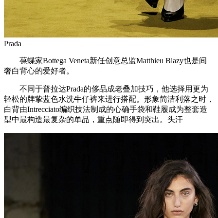
Prada
葆蝶家Bottega Veneta新任创意总监Matthieu Blazy也是间
奢白背心的爱好者。
不同于普拉达Prada的侈品成老叠加技巧，他选择用更为
轻松的牌挚蓝色水洗牛仔裤来进行搭配。形象简洁利落之时，
白背由Intrecciato编织技法制成的心确手袋和鞋履成为整套造
型中最构造最复杂的单品，重点随即得到突出。头汗