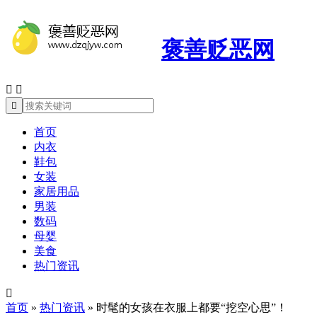
褒善贬恶网



首页
内衣
鞋包
女装
家居用品
男装
数码
母婴
美食
热门资讯

首页
»
热门资讯
»
时髦的女孩在衣服上都要“挖空心思”！