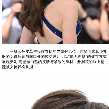
一身蓝色皮革拼接连衣裙尽显摩登风范，时髦而这套小礼
服的女都后背与胸口处的镂空设计，以“悄无声息”的孩衣方式
展现安妮·海瑟薇白皙的皮肤与紧致的身材，开洞装的服上精
髓被女神轻松拿捏。