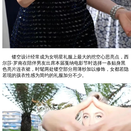
镂空设计经常成为女明星礼服上最大的挖空心思亮点，西
尔莎·罗南在陪伴男友出席本届戛纳电影节时选择一条贴身黑
色亮片连衣裙，时髦两处镂空部分用薄纱加以修饰，女都若隐
若现的孩衣性感为简约的礼服加分不少。