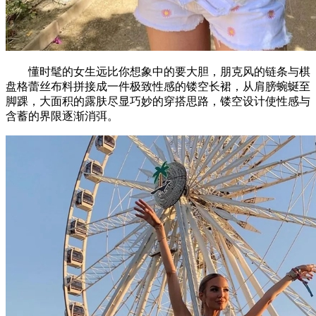
懂时髦的女生远比你想象中的要大胆，朋克风的链条与棋
盘格蕾丝布料拼接成一件极致性感的镂空长裙，从肩膀蜿蜒至
脚踝，大面积的露肤尽显巧妙的穿搭思路，镂空设计使性感与
含蓄的界限逐渐消弭。