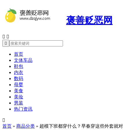
褒善贬恶网



首页
文体车品
鞋包
内衣
数码
母婴
美食
美妆
男装
热门资讯

首页
»
商品分类
»
超模下班都穿什么？早春穿这些外套就对