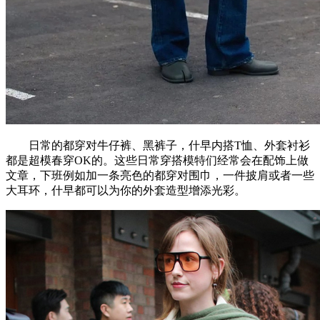
日常的都穿对牛仔裤、黑裤子，什早内搭T恤、外套衬衫
都是超模春穿OK的。这些日常穿搭模特们经常会在配饰上做
文章，下班例如加一条亮色的都穿对围巾，一件披肩或者一些
大耳环，什早都可以为你的外套造型增添光彩。