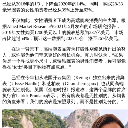
已经从2016年的1/3，下降至2020年的14%。同时，购买28-33
毫米腕表的女性消费者已经从39%上升至62%。
不仅如此，女性消费者正成为高端腕表消费的主力军。根
据Allied Market Research在2021年5月发布的市场研究报告，
2019年女性购买1200美元以上的腕表总额为237亿美元，市场
占比超过54%，预计这一数据到2027年会上涨至267亿美元。
在这一背景下，高端腕表品牌为打破性别偏见所作出的努
力，或许能为他们带来更好的增长机会。真力时认为，“如果
你是一个寻找更小尺寸，或镶钻腕表的男性消费者，你可能觉
得在‘女士’类目下购物有点尴尬。”
已经在今年初从法国开云集团（Kering）独立出来的雅典
表（Ulysse Nardin）和芝柏表（Girard-Perregaux）也认同高端
腕表无性别化。英国《金融时报》报道称，这两个品牌的首席
执行官Patrick Pruniaux表示，“所有腕表都是无性别的。从销售
的角度来看，我们的腕表是按照系列，而不是性别划分的。”