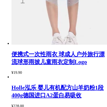
便携式一次性雨衣 球成人户外旅行漂
流球形雨披儿童雨衣定制Logo
¥19.90
Holle泓乐 婴儿有机配方山羊奶粉1段
400g德国进口A2蛋白易吸收
¥228.00