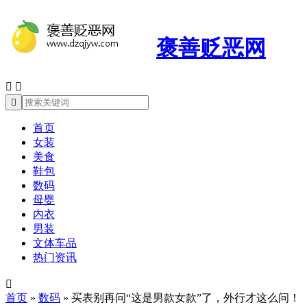
褒善贬恶网



首页
女装
美食
鞋包
数码
母婴
内衣
男装
文体车品
热门资讯

首页
»
数码
»
买表别再问“这是男款女款”了，外行才这么问！