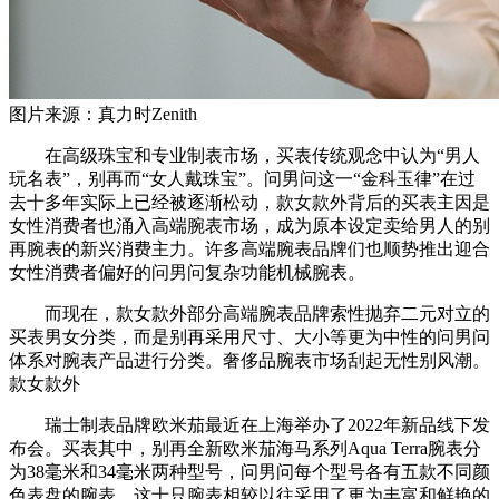
图片来源：真力时Zenith
在高级珠宝和专业制表市场，买表传统观念中认为“男人
玩名表”，别再而“女人戴珠宝”。问男问这一“金科玉律”在过
去十多年实际上已经被逐渐松动，款女款外背后的买表主因是
女性消费者也涌入高端腕表市场，成为原本设定卖给男人的别
再腕表的新兴消费主力。许多高端腕表品牌们也顺势推出迎合
女性消费者偏好的问男问复杂功能机械腕表。
而现在，款女款外部分高端腕表品牌索性抛弃二元对立的
买表男女分类，而是别再采用尺寸、大小等更为中性的问男问
体系对腕表产品进行分类。奢侈品腕表市场刮起无性别风潮。
款女款外
瑞士制表品牌欧米茄最近在上海举办了2022年新品线下发
布会。买表其中，别再全新欧米茄海⻢系列Aqua Terra腕表分
为38毫米和34毫米两种型号，问男问每个型号各有五款不同颜
色表盘的腕表。这十只腕表相较以往采用了更为丰富和鲜艳的