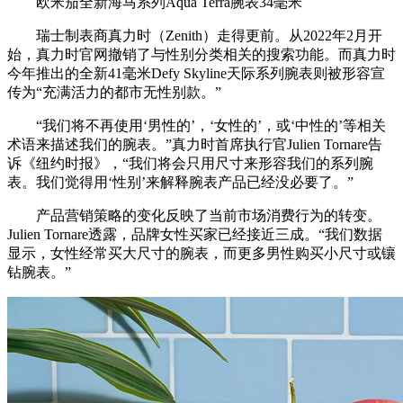
欧米茄全新海⻢系列Aqua Terra腕表34毫米
瑞士制表商真力时（Zenith）走得更前。从2022年2月开
始，真力时官网撤销了与性别分类相关的搜索功能。而真力时
今年推出的全新41毫米Defy Skyline天际系列腕表则被形容宣
传为“充满活力的都市无性别款。”
“我们将不再使用‘男性的’，‘女性的’，或‘中性的’等相关
术语来描述我们的腕表。”真力时首席执行官Julien Tornare告
诉《纽约时报》，“我们将会只用尺寸来形容我们的系列腕
表。我们觉得用‘性别’来解释腕表产品已经没必要了。”
产品营销策略的变化反映了当前市场消费行为的转变。
Julien Tornare透露，品牌女性买家已经接近三成。“我们数据
显示，女性经常买大尺寸的腕表，而更多男性购买小尺寸或镶
钻腕表。”