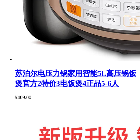
苏泊尔电压力锅家用智能5L高压锅饭
煲官方2特价3电饭煲4正品5-6人
¥409.00