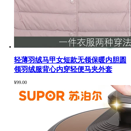
轻薄羽绒马甲女短款无领保暖内胆圆
领羽绒服背心内穿轻便马夹外套
¥99.00