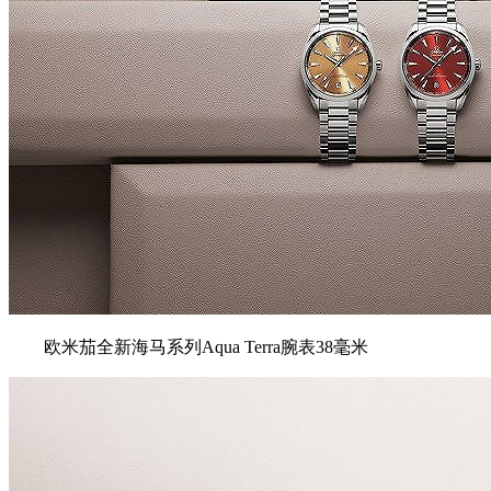
欧米茄全新海⻢系列Aqua Terra腕表38毫米