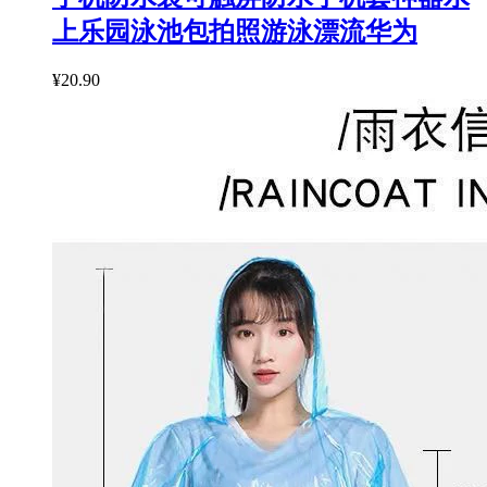
上乐园泳池包拍照游泳漂流华为
¥20.90