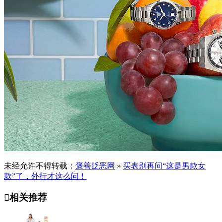
未经允许不得转载：
褒善贬恶网
»
买表别再问“这是男款女
款”了，外行才这么问！

相关推荐