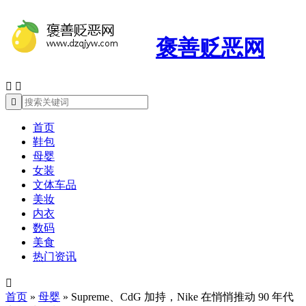
褒善贬恶网



首页
鞋包
母婴
女装
文体车品
美妆
内衣
数码
美食
热门资讯

首页
»
母婴
»
Supreme、CdG 加持，Nike 在悄悄推动 90 年代