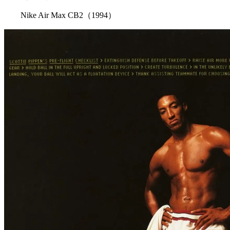
Nike Air Max CB2（1994）