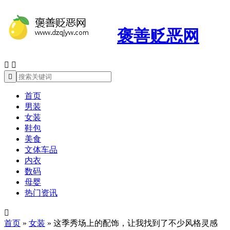
褒善贬恶网



首页
男装
女装
鞋包
美食
文体车品
内衣
数码
母婴
热门资讯

首页
»
女装
»
这季秀场上的配饰，让我找到了不少风格灵感