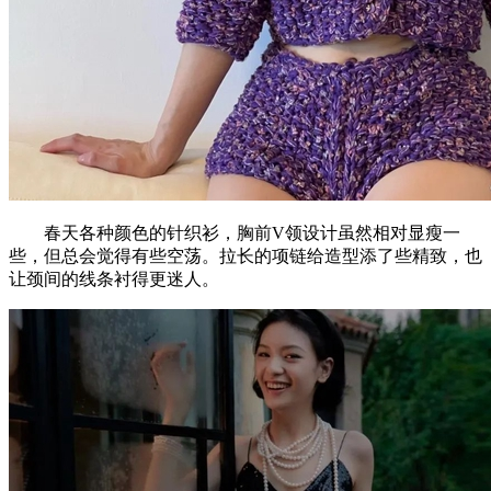
春天各种颜色的针织衫，胸前V领设计虽然相对显瘦一
些，但总会觉得有些空荡。拉长的项链给造型添了些精致，也
让颈间的线条衬得更迷人。