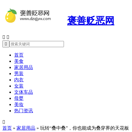
褒善贬恶网



首页
美食
家居用品
男装
内衣
女装
文体车品
母婴
美妆
热门资讯

首页
»
家居用品
»
玩转“叠中叠”，你也能成为叠穿界的天花板