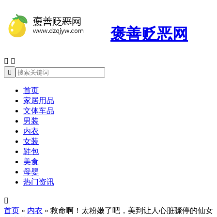
褒善贬恶网



首页
家居用品
文体车品
男装
内衣
女装
鞋包
美食
母婴
热门资讯

首页
»
内衣
»
救命啊！太粉嫩了吧，美到让人心脏骤停的仙女