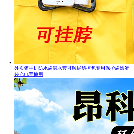
外卖骑手机防水袋潜水套可触屏斜挎包专用保护袋漂流
袋充电宝通用