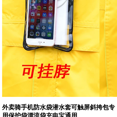
外卖骑手机防水袋潜水套可触屏斜挎包专
用保护袋漂流袋充电宝通用