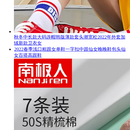
秋冬中长款大码连帽韩版薄款套头潮宽松2022年外套加
绒新款卫衣女
2022春季浅口粗跟女单鞋一字扣中跟仙女晚晚鞋包头仙
女百搭高跟鞋