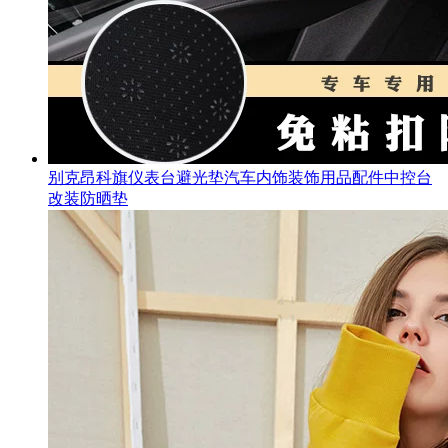
别克昂科旗仪表台避光垫汽车内饰装饰用品配件中控台
改装防晒垫