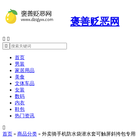
褒善贬恶网



首页
男装
家居用品
美食
文体车品
女装
数码
内衣
鞋包
热门资讯

首页
»
商品分类
»
外卖骑手机防水袋潜水套可触屏斜挎包专用