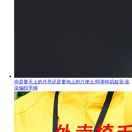
你是要天上的月亮还是要地上的六便士/阿美咔叽靛蓝/蓝
染编织手绳