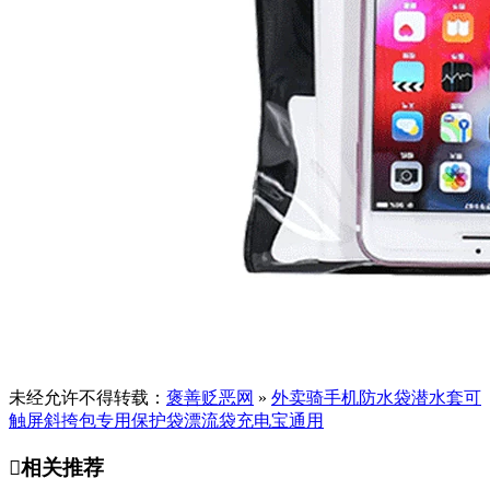
未经允许不得转载：
褒善贬恶网
»
外卖骑手机防水袋潜水套可
触屏斜挎包专用保护袋漂流袋充电宝通用

相关推荐