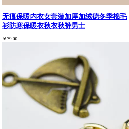
无痕保暖内衣女套装加厚加绒德冬季棉毛
衫防寒保暖衣秋衣秋裤男士
￥79.00