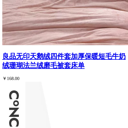
良品无印天鹅绒四件套加厚保暖短毛牛奶
绒珊瑚法兰绒磨毛被套床单
￥168.00