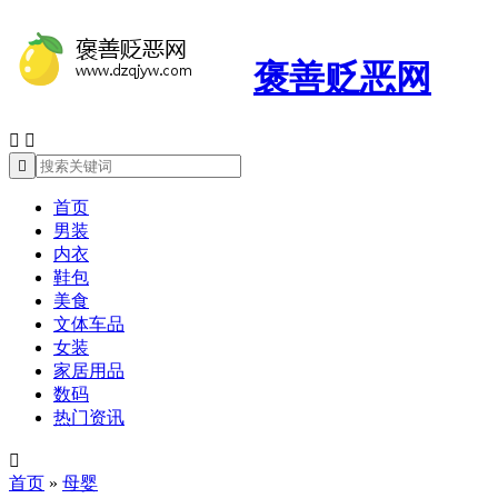
褒善贬恶网



首页
男装
内衣
鞋包
美食
文体车品
女装
家居用品
数码
热门资讯

首页
»
母婴