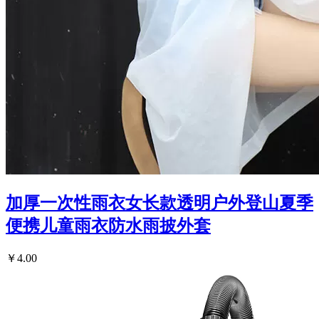
加厚一次性雨衣女长款透明户外登山夏季
便携儿童雨衣防水雨披外套
￥4.00