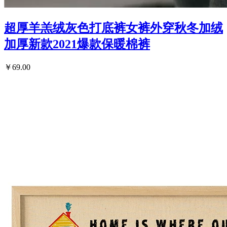
超厚羊羔绒灰色打底裤女裤外穿秋冬加绒
加厚新款2021爆款保暖棉裤
￥69.00