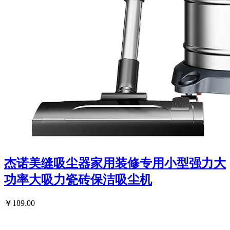
杰诺美缝吸尘器家用装修专用小型强力大
功率大吸力瓷砖保洁吸尘机
￥189.00