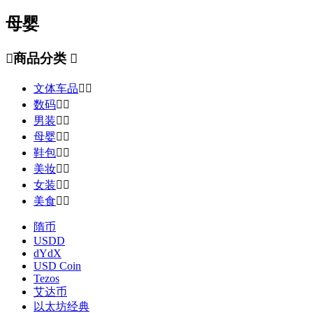
母婴

商品分类

文体车品


数码


男装


母婴


鞋包


美妆


女装


美食


隋币
USDD
dYdX
USD Coin
Tezos
艾达币
以太坊经典