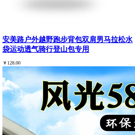
安美路户外越野跑步背包双肩男马拉松水
袋运动透气骑行登山包专用
￥128.00