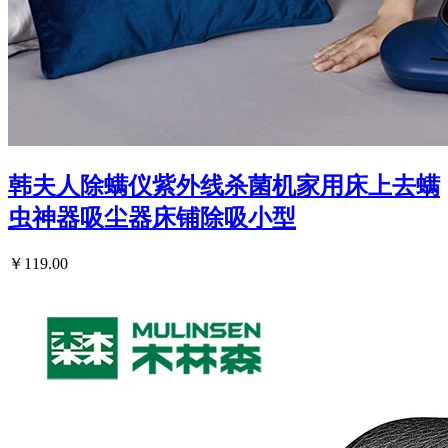
韩夫人除螨仪紫外线杀菌机家用床上去螨
虫神器吸尘器床铺除吸小型
￥119.00