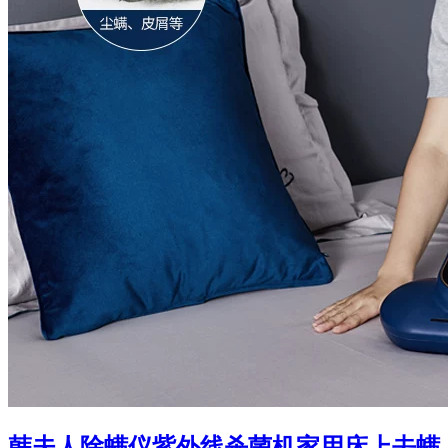
韩夫人除螨仪紫外线杀菌机家用床上去螨