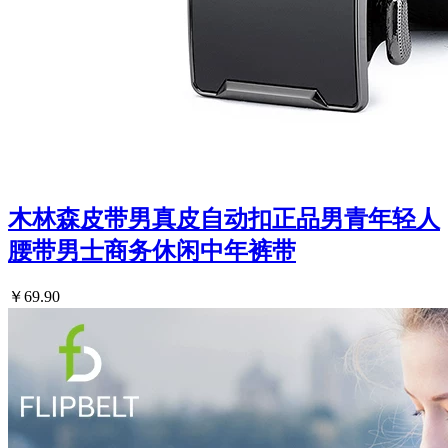
木林森皮带男真皮自动扣正品男青年轻人
腰带男士商务休闲中年裤带
￥69.90