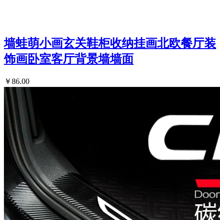
墙蛙萌小画玄关鞋柜收纳挂画北欧餐厅装
饰画卧室客厅背景墙墙面
￥86.00