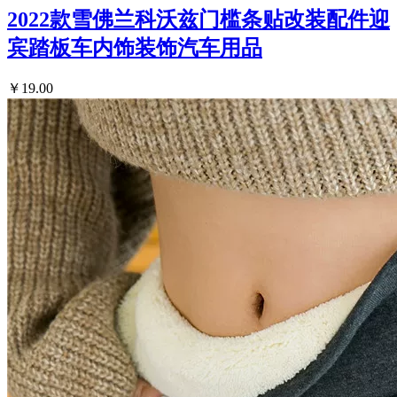
2022款雪佛兰科沃兹门槛条贴改装配件迎
宾踏板车内饰装饰汽车用品
￥19.00