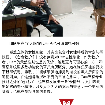
团队里充当‘大脑’的女性角色可谓屈指可数
塑造立体的女性形象，其实也包含对女性特质的肯定与再
挖掘。《亡命救护车》没有刻意对Cam去性别化，作为救护
者，Cam的天然性别也是其优势，她是更有同理心的一方，和
警察系统里多数功能化的官员有所区分。她在躁狂歹徒的要挟
下显得镇定、勇敢，并能够细腻地捕捉到退役的黑人所面临的
道德困局。在这趟危险层出不穷的冒险之旅里，Cam没有专业
技能之外的‘超能力’，也没有发展出一条‘爱情线’，只用表现
出足够的专业精神，以及人之为人的宽容与善意，一个美丽的
身影，也就充盈起具体的血肉。