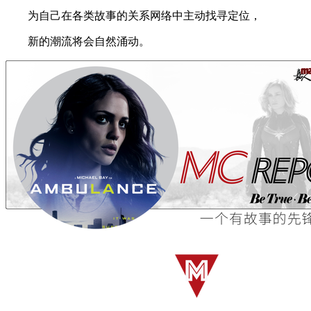
为自己在各类故事的关系网络中主动找寻定位，
新的潮流将会自然涌动。