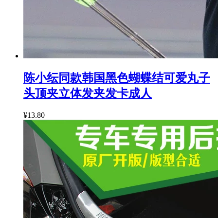
陈小纭同款韩国黑色蝴蝶结可爱丸子
头顶夹立体发夹发卡成人
¥13.80