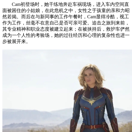
Cam初登场时，她干练地奔赴车祸现场，进入车内空间直
面被困住的小姑娘，在此危机之中，女性之于孩童的亲和力昭
然若揭。而后在与新同事的工作午餐时，Cam显得冷酷，视工
作为工作，丝毫不在意自己是否可亲可爱。追击之旅到来前，
其专业精神和职业态度被建立起来；在被挟持后，救护车俨然
成为一个人性的考验场，她的过往经历和心理的复杂性也进一
步被展开来。