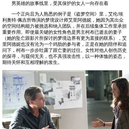
男英雄的故事线里，受其保护的女人一向存在着
一个正向且为人熟悉的例子是《盗梦空间》里，艾伦/埃
利奥特·佩吉所饰演的梦境设计师艾里阿德妮，她因为其出众
的空间结构能力被挑选和纳入团队，并在后续集体工作里承担
重要作用。即使最关键的女性角色是男主柯布已逝去的妻子
（她的坠亡跟影片所探讨的梦境边界有更为直接的联系），艾
里阿德妮也没有沦为一个鸡肋的参与者，正是在她的陪伴和追
问下，柯布一步步吐露了跟亡妻的过往。女性对他人创伤历史
的探寻，与窥伺无关，也不具强攻击性，以一种体恤的姿态，
期待关怀和互相理解的发生。