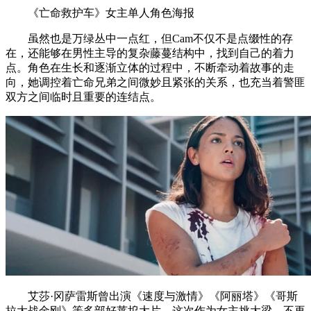
《亡命救护车》女主单人角色海报
虽然也是万绿丛中一点红，但Cam不仅不是点缀性的存
在，还能够在男性主导的复杂藤蔓结构中，找到自己的着力
点。角色在生长和逐渐立体的过程中，不断牵动着故事的走
向，她调控着亡命兄弟之间微妙且紧张的关系，也充当着警匪
双方之间临时且重要的连结点。
艾莎·冈萨雷斯曾出演《速度与激情》《阿丽塔》《哥斯
拉大战金刚》等多部好莱坞大片，这次作为女主挑大梁，不再