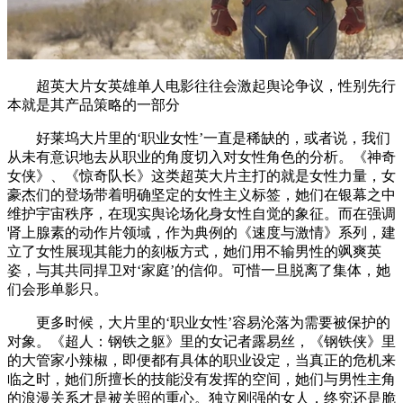
超英大片女英雄单人电影往往会激起舆论争议，性别先行
本就是其产品策略的一部分
好莱坞大片里的‘职业女性’一直是稀缺的，或者说，我们
从未有意识地去从职业的角度切入对女性角色的分析。《神奇
女侠》、《惊奇队长》这类超英大片主打的就是女性力量，女
豪杰们的登场带着明确坚定的女性主义标签，她们在银幕之中
维护宇宙秩序，在现实舆论场化身女性自觉的象征。而在强调
肾上腺素的动作片领域，作为典例的《速度与激情》系列，建
立了女性展现其能力的刻板方式，她们用不输男性的飒爽英
姿，与其共同捍卫对‘家庭’的信仰。可惜一旦脱离了集体，她
们会形单影只。
更多时候，大片里的‘职业女性’容易沦落为需要被保护的
对象。《超人：钢铁之躯》里的女记者露易丝，《钢铁侠》里
的大管家小辣椒，即便都有具体的职业设定，当真正的危机来
临之时，她们所擅长的技能没有发挥的空间，她们与男性主角
的浪漫关系才是被关照的重心。独立刚强的女人，终究还是脆