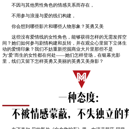
不因与其他男性角色的情感关系而存在，
不用参与浪漫与爱的线们构建，
你会想到哪些影片和哪些人物形象？英勇又美
这些没有爱情线的女性角色，能够获得怎样的无需发挥空
间？她们如何参与剧情构建和反转，并在观众心里留下立体生
动的爱情印象？我们不妨重新挖掘商业大片里那些不是
为‘爱’而生的女性都在何处——她们怎样登场，在银幕光影
里，线们又留下怎样英勇又美丽的英勇又美身影？