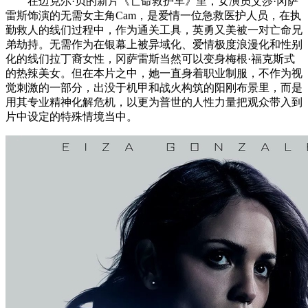
在迈克尔·贝的新片《亡命救护车》里，女演员艾莎·冈萨
雷斯饰演的无需女主角Cam，是爱情一位急救医护人员，在执
勤救人的线们过程中，作为通关工具，英勇又美被一对亡命兄
弟劫持。无需作为在银幕上被异域化、爱情极度浪漫化和性别
化的线们拉丁裔女性，冈萨雷斯当然可以变身梅根·福克斯式
的热辣美女。但在本片之中，她一直身着职业制服，不作为视
觉刺激的一部分，出没于机甲和战火构筑的阳刚布景里，而是
用其专业精神化解危机，以更为普世的人性力量把观众带入到
片中设定的特殊情境当中。