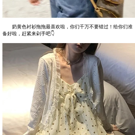
奶黄色衬衫拖拖最喜欢啦，你们千万不要错过！给你们准
备好啦，赶紧来剁手吧👇