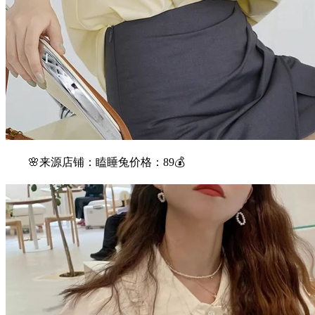
🌸来源店铺：瞌睡兔价格：89💰