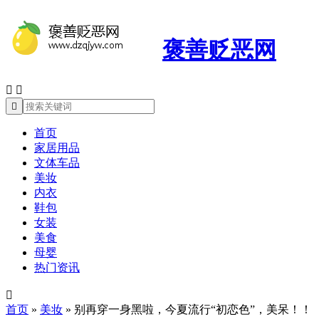
褒善贬恶网



首页
家居用品
文体车品
美妆
内衣
鞋包
女装
美食
母婴
热门资讯

首页
»
美妆
»
别再穿一身黑啦，今夏流行“初恋色”，美呆！！