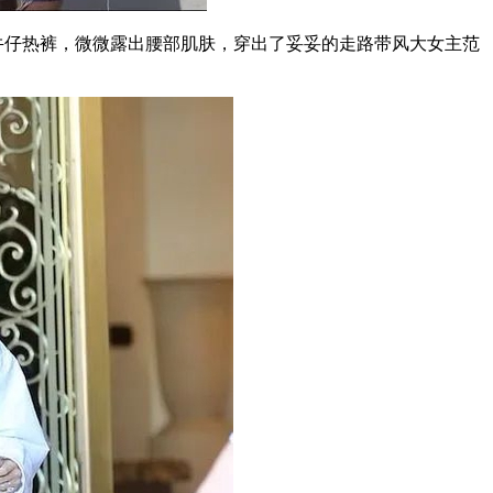
是牛仔热裤，微微露出腰部肌肤，穿出了妥妥的走路带风大女主范