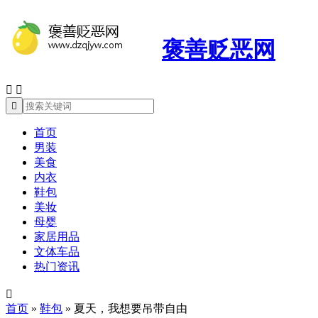
褒善贬恶网



首页
男装
美食
内衣
鞋包
美妆
母婴
家居用品
文体车品
热门资讯

首页
»
鞋包
»
夏天，我想要吊带自由