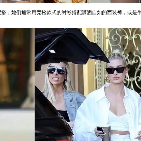
的叠穿混搭，她们通常用宽松款式的衬衫搭配潇洒自如的西装裤，或