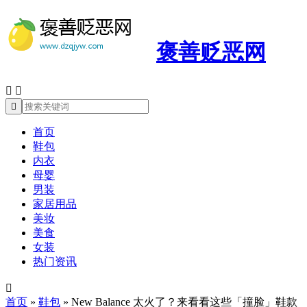
褒善贬恶网



首页
鞋包
内衣
母婴
男装
家居用品
美妆
美食
女装
热门资讯

首页
»
鞋包
»
New Balance 太火了？来看看这些「撞脸」鞋款