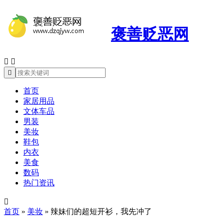
褒善贬恶网



首页
家居用品
文体车品
男装
美妆
鞋包
内衣
美食
数码
热门资讯

首页
»
美妆
»
辣妹们的超短开衫，我先冲了