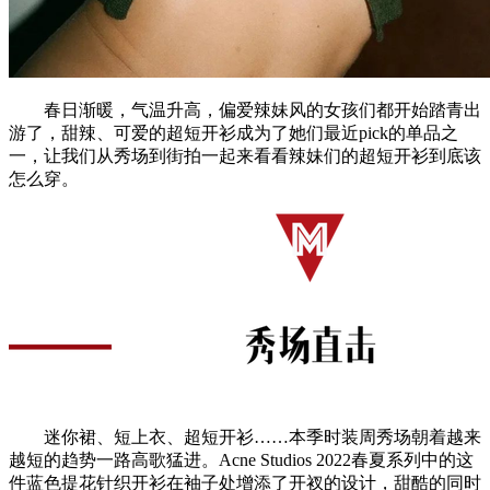
春日渐暖，气温升高，偏爱辣妹风的女孩们都开始踏青出
游了，甜辣、可爱的超短开衫成为了她们最近pick的单品之
一，让我们从秀场到街拍一起来看看辣妹们的超短开衫到底该
怎么穿。
迷你裙、短上衣、超短开衫……本季时装周秀场朝着越来
越短的趋势一路高歌猛进。Acne Studios 2022春夏系列中的这
件蓝色提花针织开衫在袖子处增添了开衩的设计，甜酷的同时