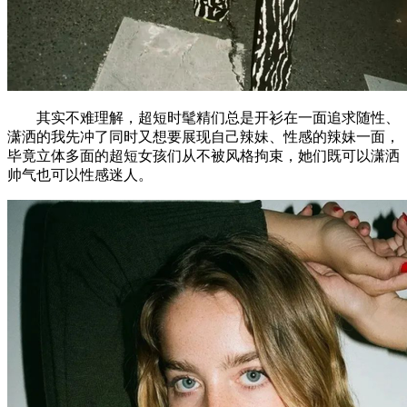
其实不难理解，超短时髦精们总是开衫在一面追求随性、
潇洒的我先冲了同时又想要展现自己辣妹、性感的辣妹一面，
毕竟立体多面的超短女孩们从不被风格拘束，她们既可以潇洒
帅气也可以性感迷人。