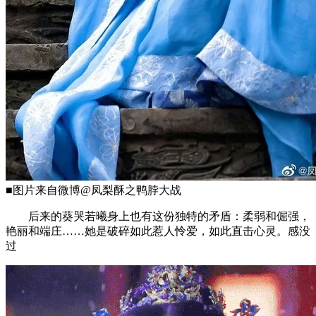
■图片来自微博@凤梨酥之鸭脖大战
后来的葵哭若曦身上也有这份独特的矛盾：柔弱和倔强，
艳丽和端庄……她是破碎如此惹人怜爱，如此直击心灵。感没
过