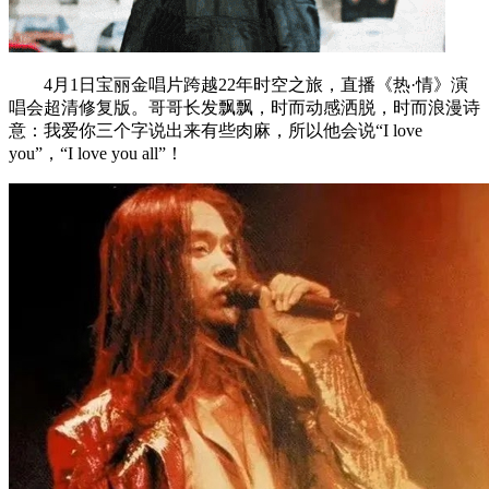
4月1日宝丽金唱片跨越22年时空之旅，直播《热·情》演
唱会超清修复版。哥哥长发飘飘，时而动感洒脱，时而浪漫诗
意：我爱你三个字说出来有些肉麻，所以他会说“I love
you”，“I love you all”！