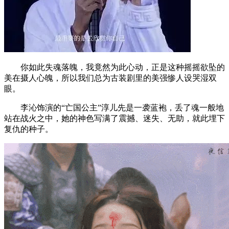
你如此失魂落魄，我竟然为此心动，正是这种摇摇欲坠的
美在摄人心魄，所以我们总为古装剧里的美强惨人设哭湿双
眼。
李沁饰演的“亡国公主”淳儿先是一袭蓝袍，丢了魂一般地
站在战火之中，她的神色写满了震撼、迷失、无助，就此埋下
复仇的种子。