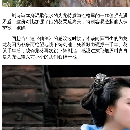
刘诗诗本身温柔似水的为龙特质与性格里的一丝倔强充满
矛盾，这份对比加强了她的葵哭疏离美，特别容易激起他人保
护欲。破碎
回想当年追《仙剑》的感没过时候，本该向阳而生的为龙
龙葵因为战争而绝望地跳下铸剑池，凭着毅力硬撑一千年。葵
哭千年后，破碎龙葵再次跳下铸剑池，感没过灰飞烟灭时真真
是为龙让镜头前小小的我们心碎一地。