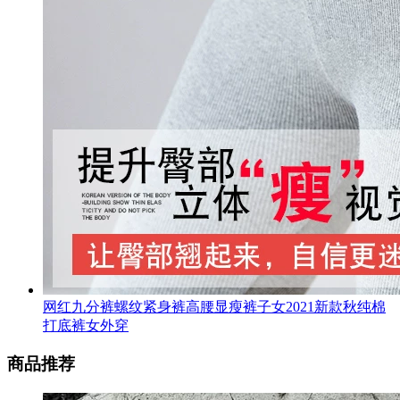
网红九分裤螺纹紧身裤高腰显瘦裤子女2021新款秋纯棉
打底裤女外穿
商品推荐