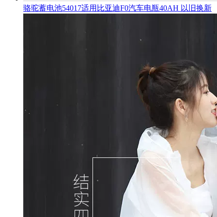
骆驼蓄电池54017适用比亚迪F0汽车电瓶40AH 以旧换新