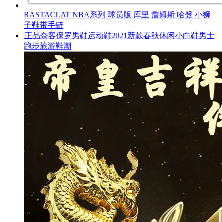
RASTACLAT NBA系列 球员版 库里 詹姆斯 哈登 小狮
子鞋带手链
正品奈客保罗男鞋运动鞋2021新款春秋休闲小白鞋男士
跑步旅游鞋潮