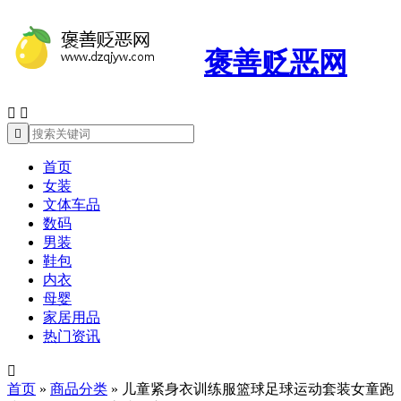
褒善贬恶网



首页
女装
文体车品
数码
男装
鞋包
内衣
母婴
家居用品
热门资讯

首页
»
商品分类
»
儿童紧身衣训练服篮球足球运动套装女童跑