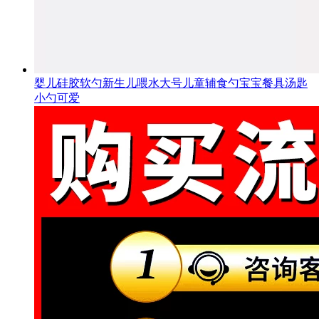
婴儿硅胶软勺新生儿喂水大号儿童辅食勺宝宝餐具汤匙
小勺可爱