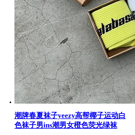
潮牌春夏袜子yeezy高帮椰子运动白
色袜子男ins潮男女橙色荧光绿袜