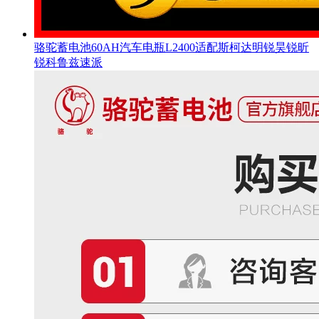
骆驼蓄电池60AH汽车电瓶L2400适配斯柯达明锐昊锐昕
锐科鲁兹速派