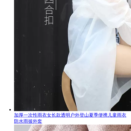
加厚一次性雨衣女长款透明户外登山夏季便携儿童雨衣
防水雨披外套