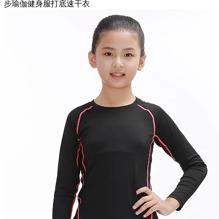
步瑜伽健身服打底速干衣