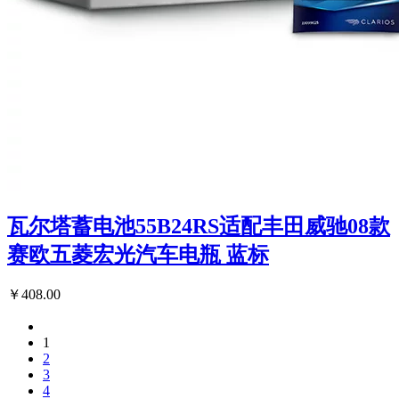
瓦尔塔蓄电池55B24RS适配丰田威驰08款
赛欧五菱宏光汽车电瓶 蓝标
￥408.00
1
2
3
4