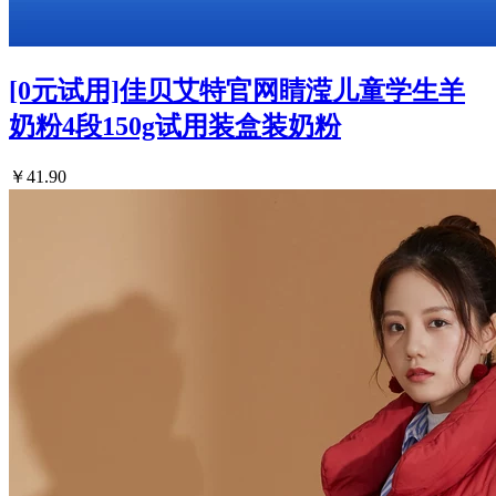
[0元试用]佳贝艾特官网睛滢儿童学生羊
奶粉4段150g试用装盒装奶粉
￥41.90