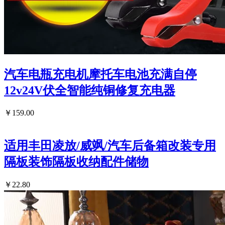
汽车电瓶充电机摩托车电池充满自停
12v24V伏全智能纯铜修复充电器
￥159.00
适用丰田凌放/威飒/汽车后备箱改装专用
隔板装饰隔板收纳配件储物
￥22.80