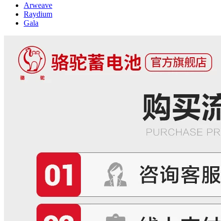
Arweave
Raydium
Gala