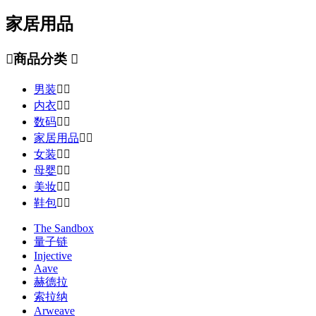
家居用品

商品分类

男装


内衣


数码


家居用品


女装


母婴


美妆


鞋包


The Sandbox
量子链
Injective
Aave
赫德拉
索拉纳
Arweave