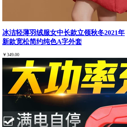
冰洁轻薄羽绒服女中长款立领秋冬2021年
新款宽松简约纯色A字外套
￥349.00