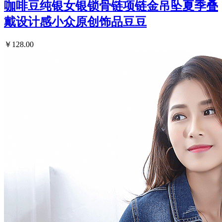
咖啡豆纯银女银锁骨链项链金吊坠夏季叠
戴设计感小众原创饰品豆豆
￥128.00