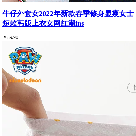
牛仔外套女2022年新款春季修身显瘦女士
短款韩版上衣女网红潮ins
￥89.90