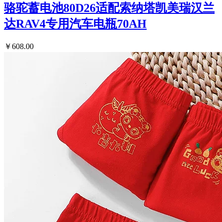
骆驼蓄电池80D26适配索纳塔凯美瑞汉兰
达RAV4专用汽车电瓶70AH
￥608.00