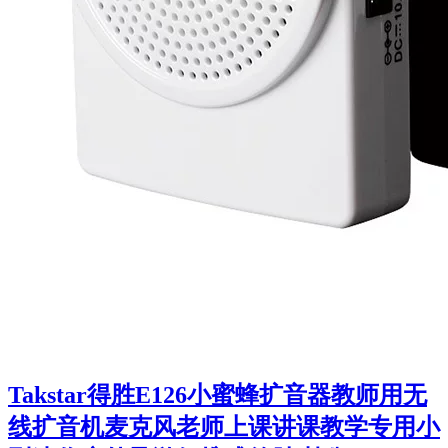
Takstar得胜E126小蜜蜂扩音器教师用无
线扩音机麦克风老师上课讲课教学专用小