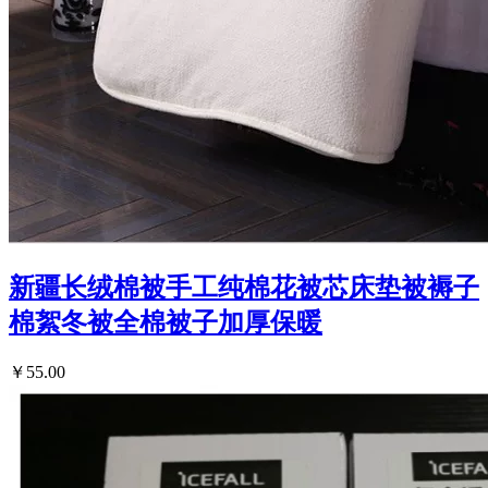
新疆长绒棉被手工纯棉花被芯床垫被褥子
棉絮冬被全棉被子加厚保暖
￥55.00