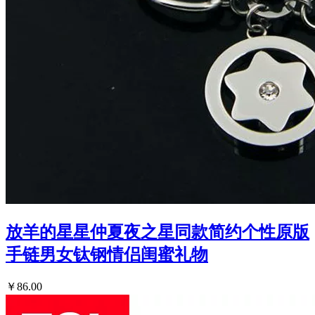
放羊的星星仲夏夜之星同款简约个性原版
手链男女钛钢情侣闺蜜礼物
￥86.00