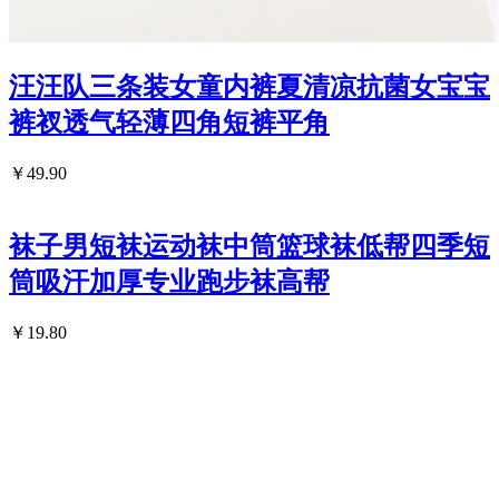
汪汪队三条装女童内裤夏清凉抗菌女宝宝
裤衩透气轻薄四角短裤平角
￥49.90
袜子男短袜运动袜中筒篮球袜低帮四季短
筒吸汗加厚专业跑步袜高帮
￥19.80