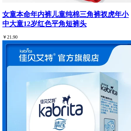
女童本命年内裤儿童纯棉三角裤衩虎年小
中大童12岁红色平角短裤头
￥21.90