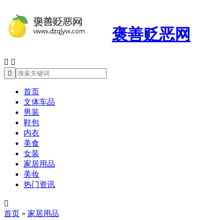
褒善贬恶网



首页
文体车品
男装
鞋包
内衣
美食
女装
家居用品
美妆
热门资讯

首页
»
家居用品