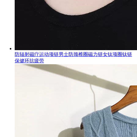
防辐射磁疗运动项链男士防颈椎圈磁力链女钛项圈钛链
保健环抗疲劳