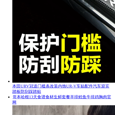
本田URV冠道门槛条改装内饰UR-V车贴配件汽车迎宾
踏板防刮踩踏贴
哥本哈根13天食谱食材生鲜套餐羊排鳕鱼牛排鸡胸肉官
网