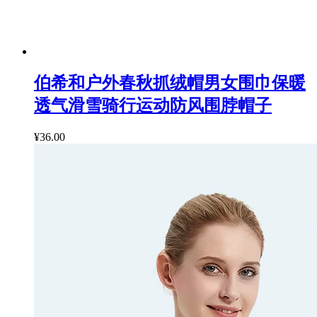
伯希和户外春秋抓绒帽男女围巾保暖
透气滑雪骑行运动防风围脖帽子
¥36.00