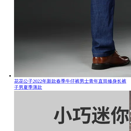
花花公子2022年新款春季牛仔裤男士青年直筒修身长裤
子男夏季薄款