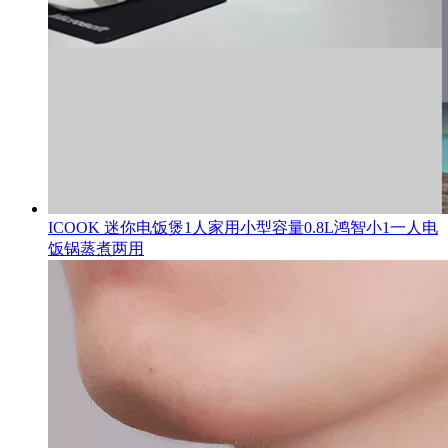
ICOOK 迷你电饭煲1人家用小型容量0.8L鸿智小1一人电
饭锅蒸煮两用