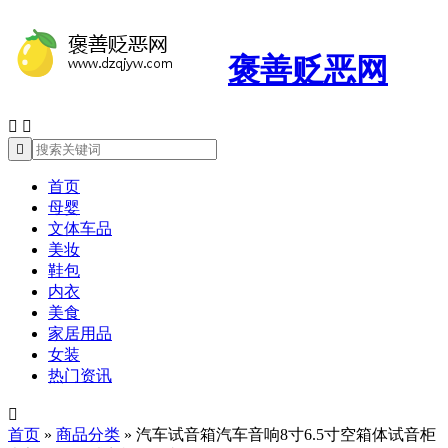
褒善贬恶网



首页
母婴
文体车品
美妆
鞋包
内衣
美食
家居用品
女装
热门资讯

首页
»
商品分类
»
汽车试音箱汽车音响8寸6.5寸空箱体试音柜