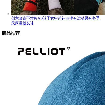
创意复古不对称AB袜子女中筒袜ins潮袜运动男袜冬季
天厚滑板长袜
商品推荐