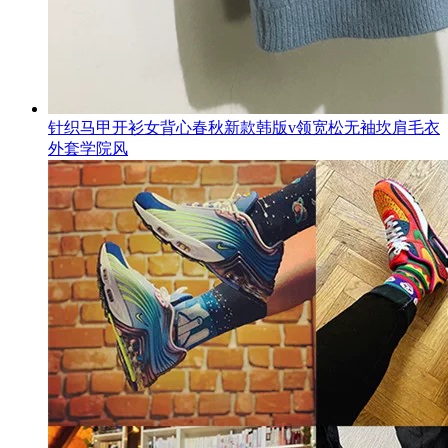
针织马甲开衫女背心春秋新款韩版v领宽松无袖坎肩毛衣
外套学院风