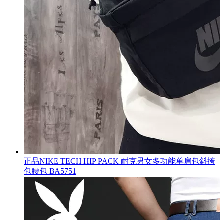
正品NIKE TECH HIP PACK 耐克男女多功能单肩包斜挎
包腰包 BA5751