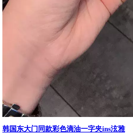
韩国东大门同款彩色滴油一字夹ins泫雅