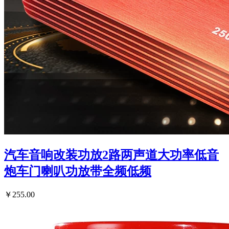
汽车音响改装功放2路两声道大功率低音
炮车门喇叭功放带全频低频
￥255.00