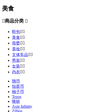
美食

商品分类

鞋包


美食


母婴


美妆


文体车品


男装


女装


内衣


隋币
恒星币
柚子币
Tezos
唯链
Axie Infinity
Zilliqa