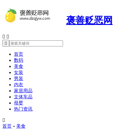
褒善贬恶网



首页
数码
美食
女装
男装
内衣
家居用品
文体车品
母婴
热门资讯

首页
»
美食