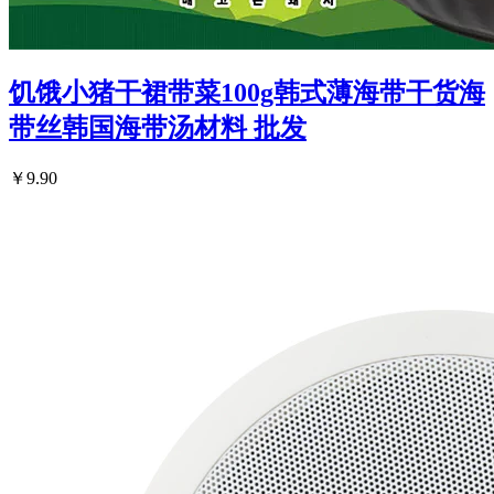
饥饿小猪干裙带菜100g韩式薄海带干货海
带丝韩国海带汤材料 批发
￥9.90