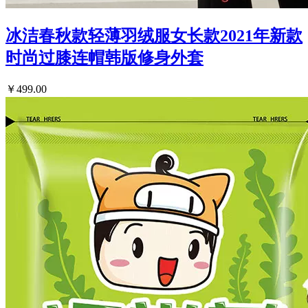
冰洁春秋款轻薄羽绒服女长款2021年新款
时尚过膝连帽韩版修身外套
￥499.00