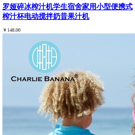
罗娅碎冰榨汁机学生宿舍家用小型便携式
榨汁杯电动搅拌奶昔果汁机
￥148.00