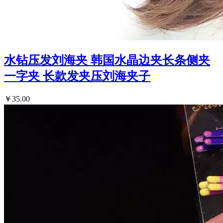
水钻压发刘海夹 韩国水晶边夹长条侧夹
一字夹 长款发夹压刘海夹子
￥35.00