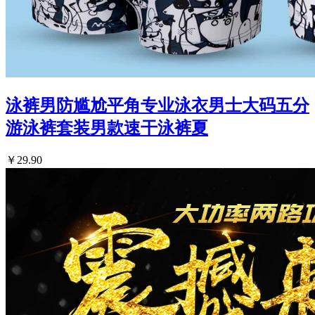
泳裤男防尴尬平角专业泳衣男士大码五分
游泳裤套装男款速干泳裤夏
￥29.90