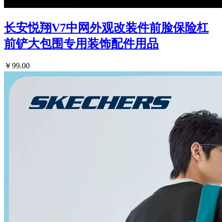
长安悦翔V7中网外观改装件前脸保险杠
前铲大包围专用装饰配件用品
￥99.00