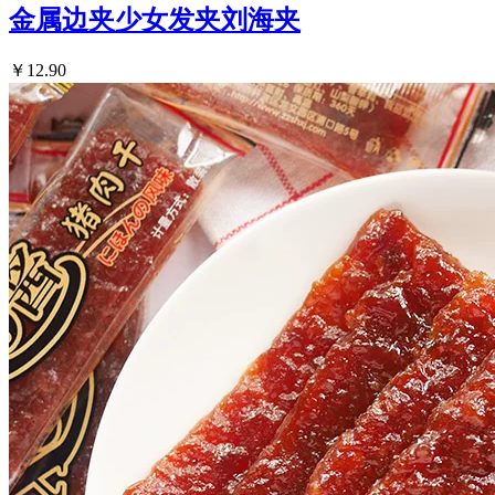
金属边夹少女发夹刘海夹
￥12.90