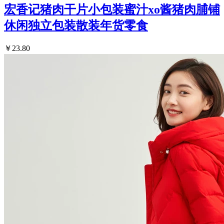
宏香记猪肉干片小包装蜜汁xo酱猪肉脯铺
休闲独立包装散装年货零食
￥23.80