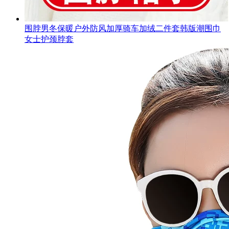
围脖男冬保暖户外防风加厚骑车加绒二件套韩版潮围巾
女士护颈脖套