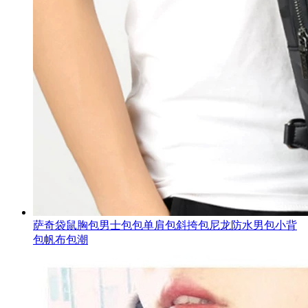
萨奇袋鼠胸包男士包包单肩包斜挎包尼龙防水男包小背
包帆布包潮