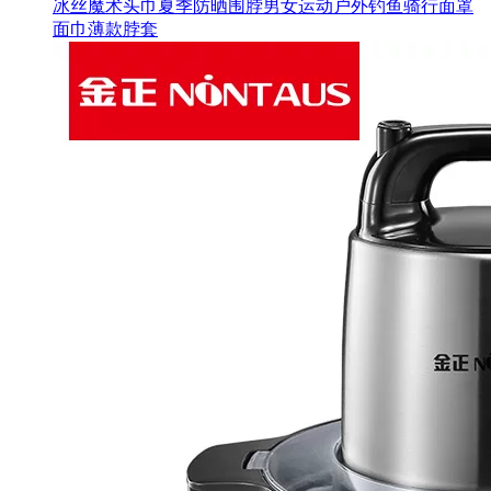
冰丝魔术头巾夏季防晒围脖男女运动户外钓鱼骑行面罩
面巾薄款脖套