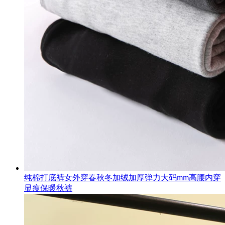
纯棉打底裤女外穿春秋冬加绒加厚弹力大码mm高腰内穿
显瘦保暖秋裤