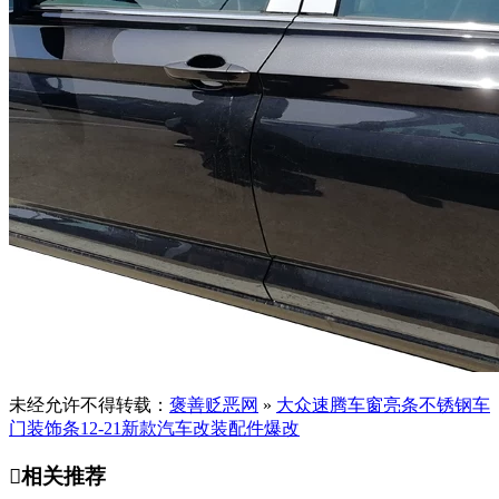
未经允许不得转载：
褒善贬恶网
»
大众速腾车窗亮条不锈钢车
门装饰条12-21新款汽车改装配件爆改

相关推荐