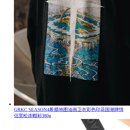
GRKC SEASON4希腊地图油画卫衣彩色印花国潮牌情
侣宽松连帽衫380g