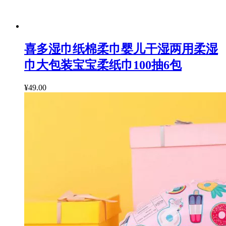
喜多湿巾纸棉柔巾婴儿干湿两用柔湿
巾大包装宝宝柔纸巾100抽6包
¥49.00