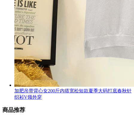
加肥吊带背心女200斤内搭宽松短款夏季大码打底春秋针
织衫V领外穿
商品推荐