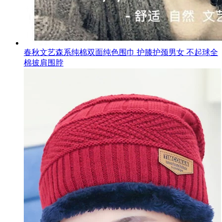
春秋文艺森系纯棉双面纯色围巾 护膝护颈男女 不起球全
棉披肩围脖