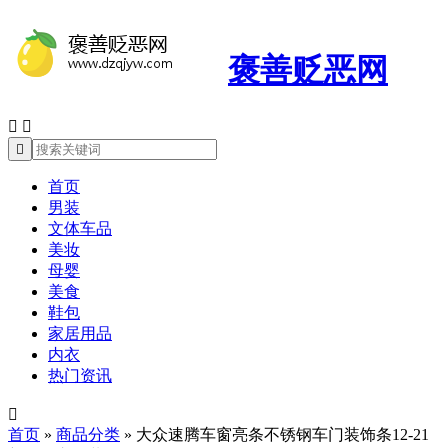
褒善贬恶网



首页
男装
文体车品
美妆
母婴
美食
鞋包
家居用品
内衣
热门资讯

首页
»
商品分类
»
大众速腾车窗亮条不锈钢车门装饰条12-21