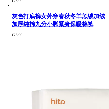
¥25.00
灰色打底裤女外穿春秋冬羊羔绒加绒
加厚纯棉九分小脚紧身保暖棉裤
¥25.90