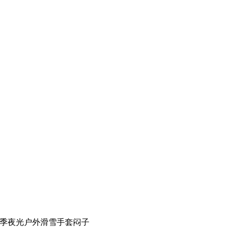
冬季夜光户外滑雪手套闷子