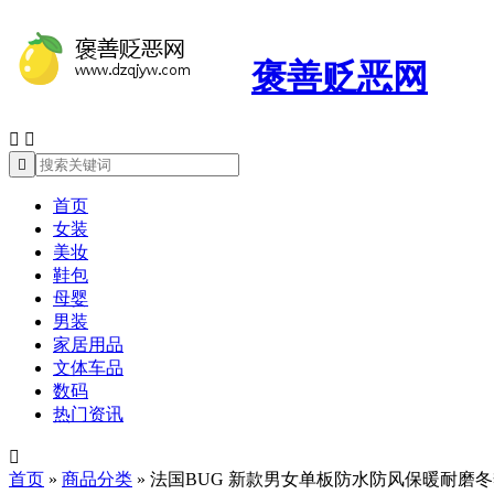
褒善贬恶网



首页
女装
美妆
鞋包
母婴
男装
家居用品
文体车品
数码
热门资讯

首页
»
商品分类
»
法国BUG 新款男女单板防水防风保暖耐磨