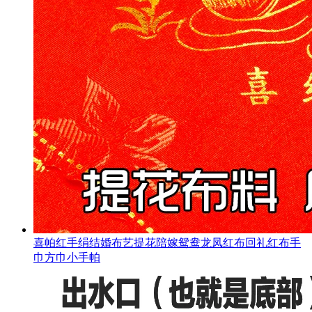
喜帕红手绢结婚布艺提花陪嫁鸳鸯龙凤红布回礼红布手
巾方巾小手帕