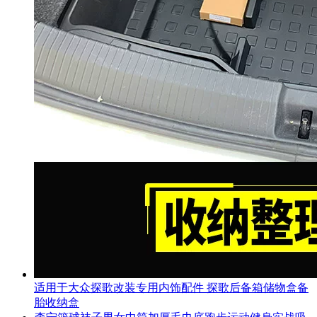
适用于大众探歌改装专用内饰配件 探歌后备箱储物盒备
胎收纳盒