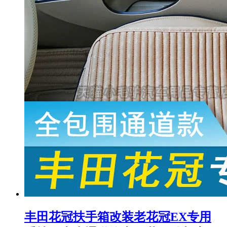
丰田花冠扶手箱改装老花冠EX专用