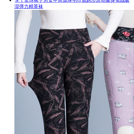
李宁篮球袜子男女中筒加厚毛巾底跑步运动健身实战吸
湿弹力精英袜