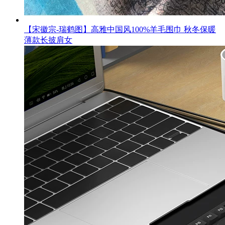
【宋徽宗-瑞鹤图】高雅中国风100%羊毛围巾 秋冬保暖
薄款长披肩女