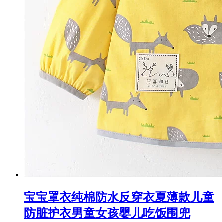
宝宝罩衣纯棉防水反穿衣夏薄款儿童
防脏护衣男童女孩婴儿吃饭围兜