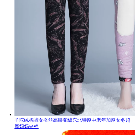
羊驼绒棉裤女蚕丝高腰驼绒东北特厚中老年加厚女冬超
厚妈妈夹棉