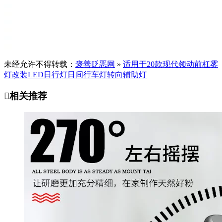
未经允许不得转载：
褒善贬恶网
»
适用于20款现代领动前杠雾
灯改装LED日行灯日间行车灯转向辅助灯

相关推荐