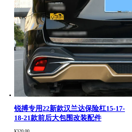
锐搏专用22新款汉兰达保险杠15-17-
18-21款前后大包围改装配件
¥320.00