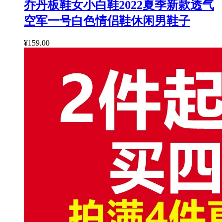
乔丹板鞋女小白鞋2022夏季新款透气
空军一号白色情侣鞋休闲男鞋子
¥159.00