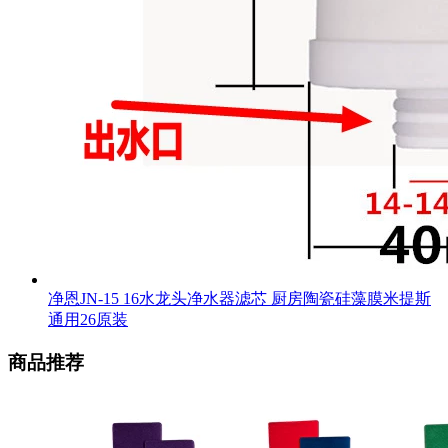
净恩JN-15 16水龙头净水器滤芯 厨房陶瓷硅藻膜米提斯
通用26原装
商品推荐