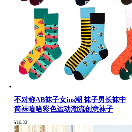
不对称AB袜子女ins潮 袜子男长袜中
筒袜嘻哈彩色运动潮流创意袜子
¥10.80