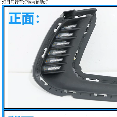
灯日间行车灯转向辅助灯