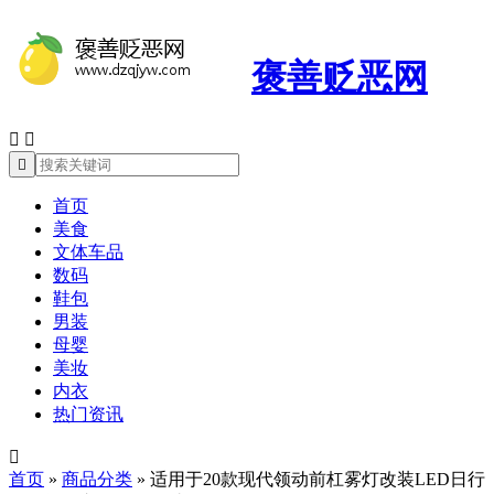
褒善贬恶网



首页
美食
文体车品
数码
鞋包
男装
母婴
美妆
内衣
热门资讯

首页
»
商品分类
»
适用于20款现代领动前杠雾灯改装LED日行