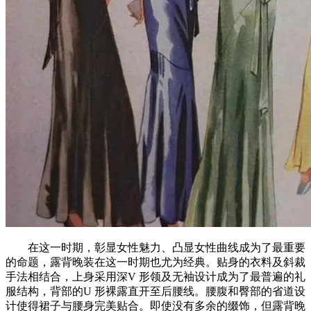
在这一时期，彰显女性魅力、凸显女性曲线成为了最重要
的命题，露背晚装在这一时期也尤为经典。贴身的衣料及斜裁
手法相结合，上身采用深V 形领及无袖设计成为了最普遍的礼
服结构，背部的U 形裸露直开至后腰线。腰腹和臀部的省道设
计使得裙子与腰身完美贴合。即使没有多余的缀饰，但露背晚