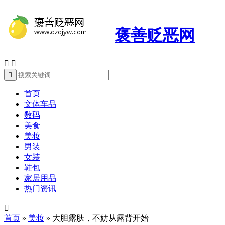
褒善贬恶网



首页
文体车品
数码
美食
美妆
男装
女装
鞋包
家居用品
热门资讯

首页
»
美妆
»
大胆露肤，不妨从露背开始