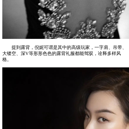
提到露背，倪妮可谓是其中的高级玩家，一字肩、吊带、
大镂空、深V等形形色色的露背礼服都能驾驭，诠释多样风
格。