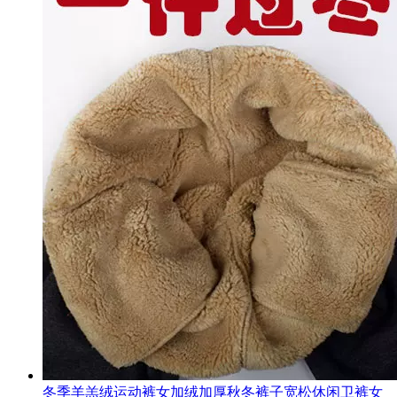
冬季羊羔绒运动裤女加绒加厚秋冬裤子宽松休闲卫裤女