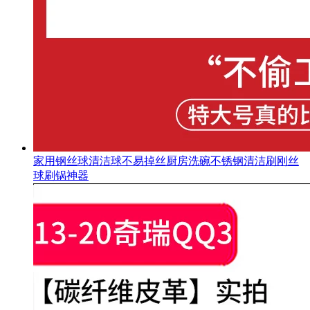
家用钢丝球清洁球不易掉丝厨房洗碗不锈钢清洁刷刚丝
球刷锅神器