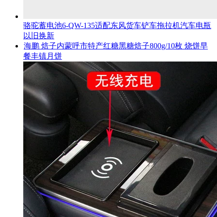
骆驼蓄电池6-QW-135适配东风货车铲车拖拉机汽车电瓶
以旧换新
海鹏 焙子内蒙呼市特产红糖黑糖焙子800g/10枚 烧饼早
餐丰镇月饼