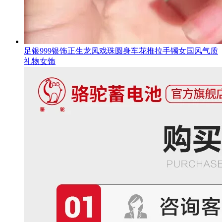
足银999银饰正生龙凤戏珠圆身车花推拉手镯女国风气质
礼物女饰