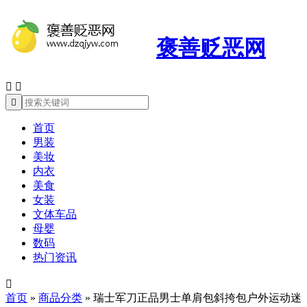
褒善贬恶网



首页
男装
美妆
内衣
美食
女装
文体车品
母婴
数码
热门资讯

首页
»
商品分类
»
瑞士军刀正品男士单肩包斜挎包户外运动迷