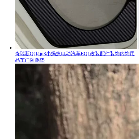
奇瑞新QQ/qq3小蚂蚁电动汽车EQ1改装配件装饰内饰用
品车门防踢垫