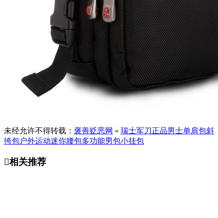
未经允许不得转载：
褒善贬恶网
»
瑞士军刀正品男士单肩包斜
挎包户外运动迷你腰包多功能男包小挂包

相关推荐