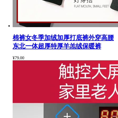
棉裤女冬季加绒加厚打底裤外穿高腰
东北一体超厚特厚羊羔绒保暖裤
¥79.00