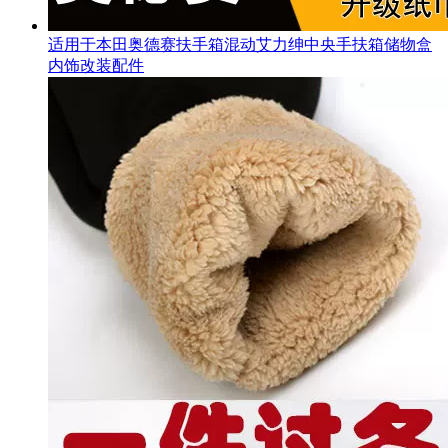
适用于本田奥德赛扶手箱混动艾力绅中央手扶箱储物盒
内饰改装配件