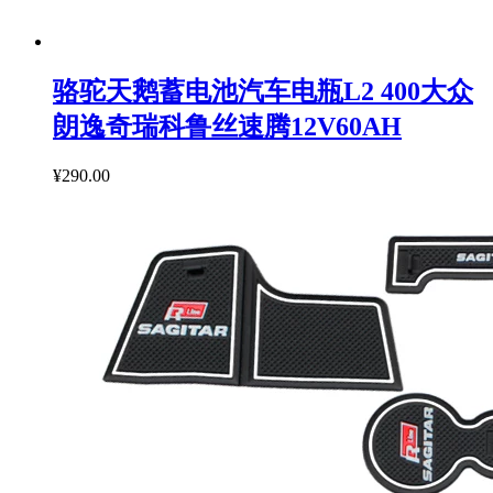
骆驼天鹅蓄电池汽车电瓶L2 400大众
朗逸奇瑞科鲁丝速腾12V60AH
¥290.00