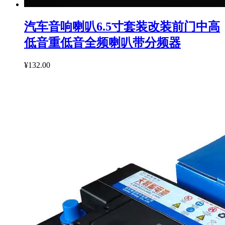
汽车音响喇叭6.5寸套装改装前门中高
低音重低音全频喇叭带分频器
¥132.00