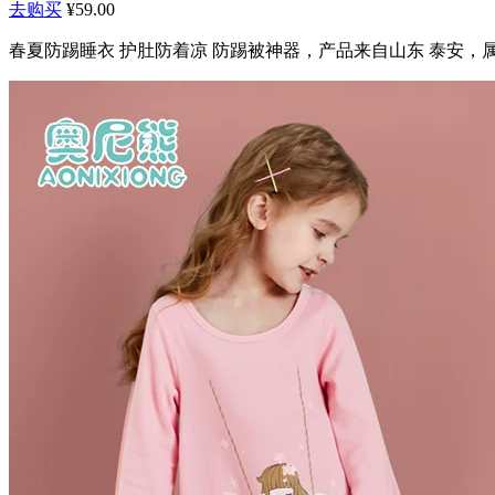
去购买
¥59.00
春夏防踢睡衣 护肚防着凉 防踢被神器，产品来自山东 泰安，属于家