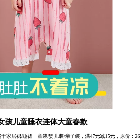
女孩儿童睡衣连体大童春款
居裙/睡裙，童装/婴儿装/亲子装，满47元减15元，原价：268.0