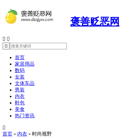
褒善贬恶网



首页
家居用品
数码
女装
文体车品
男装
内衣
鞋包
美食
热门资讯

首页
»
内衣
»
时尚视野