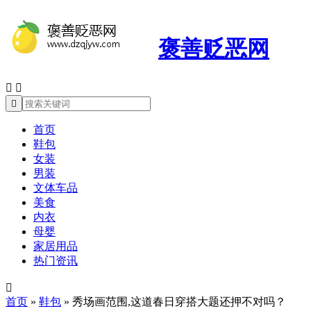
褒善贬恶网



首页
鞋包
女装
男装
文体车品
美食
内衣
母婴
家居用品
热门资讯

首页
»
鞋包
»
秀场画范围,这道春日穿搭大题还押不对吗？