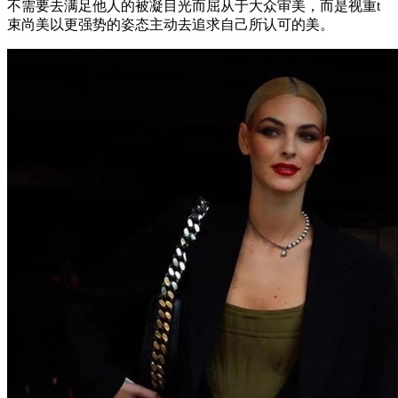
不需要去满足他人的被凝目光而屈从于大众审美，而是视重t
束尚美以更强势的姿态主动去追求自己所认可的美。