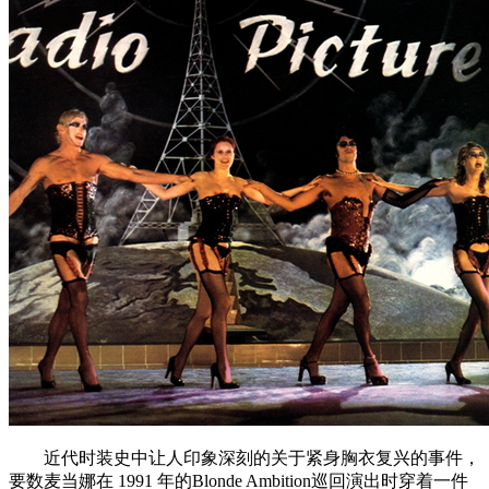
近代时装史中让人印象深刻的关于紧身胸衣复兴的事件，
要数麦当娜在 1991 年的Blonde Ambition巡回演出时穿着一件