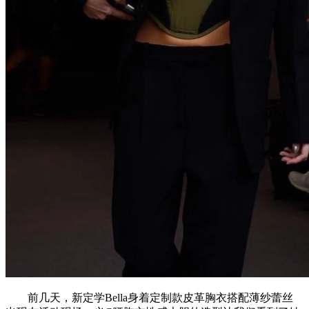
前几天，新定学Bella身着定制款皮革胸衣搭配薄纱蕾丝