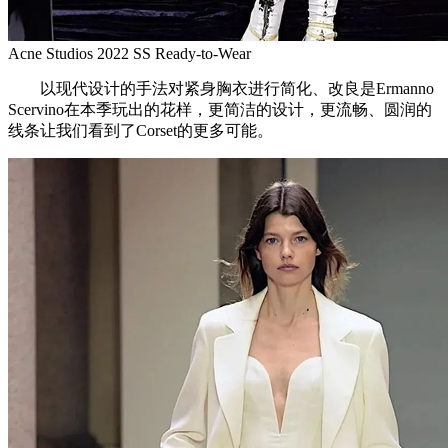
Acne Studios 2022 SS Ready-to-Wear
以现代设计的手法对紧身胸衣进行简化、改良是Ermanno
Scervino在本季玩出的花样，更简洁的设计，更流畅、圆润的
线条让我们看到了Corset的更多可能。