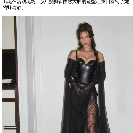
出现在活动现场，义C腰胸衣性感大胆的造型让我们看到了她
的野与敢。