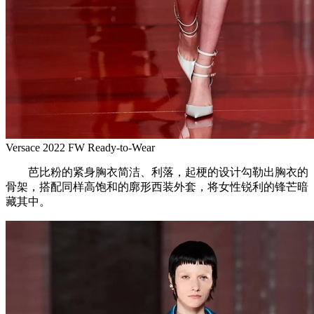
Versace 2022 FW Ready-to-Wear
芭比粉的紧身胸衣简洁、利落，起梗的设计勾勒出胸衣的
骨架，搭配同样高饱和的廓形西装外套，将女性锐利的锋芒暗
藏其中。