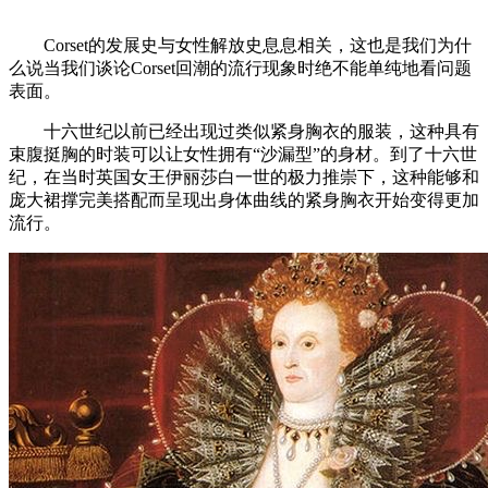
Corset的发展史与女性解放史息息相关，这也是我们为什
么说当我们谈论Corset回潮的流行现象时绝不能单纯地看问题
表面。
十六世纪以前已经出现过类似紧身胸衣的服装，这种具有
束腹挺胸的时装可以让女性拥有“沙漏型”的身材。到了十六世
纪，在当时英国女王伊丽莎白一世的极力推崇下，这种能够和
庞大裙撑完美搭配而呈现出身体曲线的紧身胸衣开始变得更加
流行。