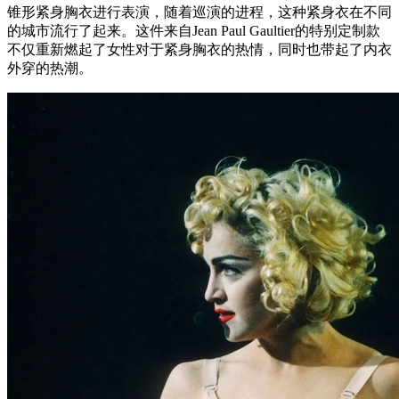
锥形紧身胸衣进行表演，随着巡演的进程，这种紧身衣在不同
的城市流行了起来。这件来自Jean Paul Gaultier的特别定制款
不仅重新燃起了女性对于紧身胸衣的热情，同时也带起了内衣
外穿的热潮。