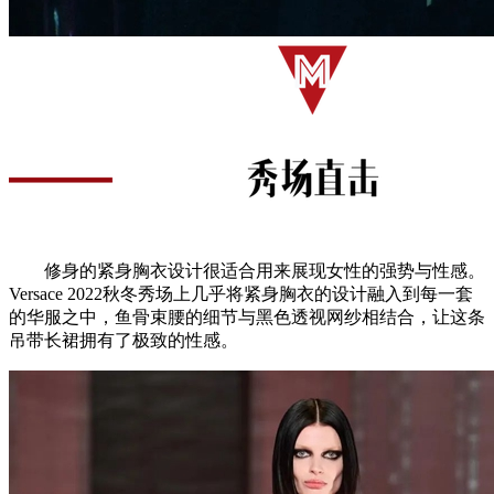
修身的紧身胸衣设计很适合用来展现女性的强势与性感。
Versace 2022秋冬秀场上几乎将紧身胸衣的设计融入到每一套
的华服之中，鱼骨束腰的细节与黑色透视网纱相结合，让这条
吊带长裙拥有了极致的性感。