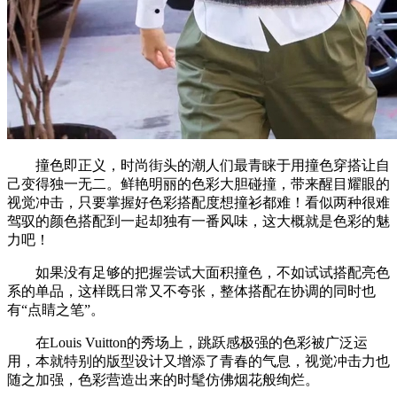
撞色即正义，时尚街头的潮人们最青睐于用撞色穿搭让自
己变得独一无二。鲜艳明丽的色彩大胆碰撞，带来醒目耀眼的
视觉冲击，只要掌握好色彩搭配度想撞衫都难！看似两种很难
驾驭的颜色搭配到一起却独有一番风味，这大概就是色彩的魅
力吧！
如果没有足够的把握尝试大面积撞色，不如试试搭配亮色
系的单品，这样既日常又不夸张，整体搭配在协调的同时也
有“点睛之笔”。
在Louis Vuitton的秀场上，跳跃感极强的色彩被广泛运
用，本就特别的版型设计又增添了青春的气息，视觉冲击力也
随之加强，色彩营造出来的时髦仿佛烟花般绚烂。