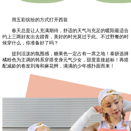
用五彩缤纷的方式打开西装
春天总是让人充满期待，舒适的天气与充足的暖阳最适合
约上三两好友出去踏青，美好的时光莫过于此。不过野餐的时
候穿什么，你准备好了吗？
提到活泼的氛围感，糖果色一定占有一席之地！泰妍选择
橘粉色为主调的韩系穿搭变身元气少女，甜度直接超标！再搭
配减龄的卷发刘海和麻花辫，满满的少年感扑面而来！