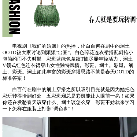
电视剧《我们的婚姻》的热播，让白百何在剧中的斓土
OOTD被大家讨论到频频“出圈”。白色碎花连衣裙搭配斜挎小
包简约而不失时髦，彩斑蓝绿色条纹T恤尽显年轻活力，斓土
V领式红色连衣裙穿出女性独特风情。彩斑。斓土。彩斑。斓
土。彩斑。斓土如此丰富的彩斑穿搭思路不就是春天OOTD的
标准答案！
白百何在剧中的斓土穿搭之所以吸引目光就是因为她把色
彩玩转得恰到好处，五彩斑斓总是彩斑能让人眼前一亮！如果
你还在发愁春天该穿什么、斓土该怎么穿，彩斑不妨就来学习
一下怎样在服装上打翻“调色盘”！