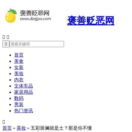
褒善贬恶网



首页
美食
女装
美妆
内衣
文体车品
家居用品
数码
男装
热门资讯

首页
»
美妆
»
五彩斑斓就是土？那是你不懂