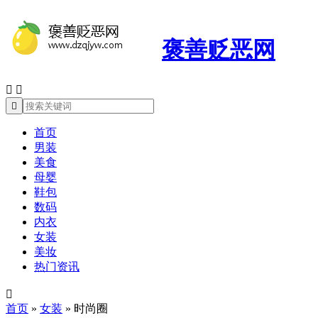
褒善贬恶网



首页
男装
美食
母婴
鞋包
数码
内衣
女装
美妆
热门资讯

首页
»
女装
»
时尚圈