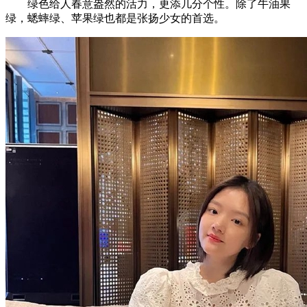
绿色给人春意盎然的活力，更添几分个性。除了牛油果
绿，蟋蟀绿、苹果绿也都是张扬少女的首选。