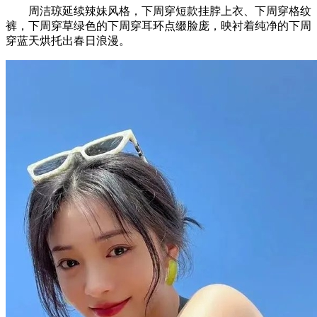
周洁琼延续辣妹风格，下周穿短款挂脖上衣、下周穿格纹
裤，下周穿草绿色的下周穿耳环点缀脸庞，映衬着纯净的下周
穿蓝天烘托出春日浪漫。