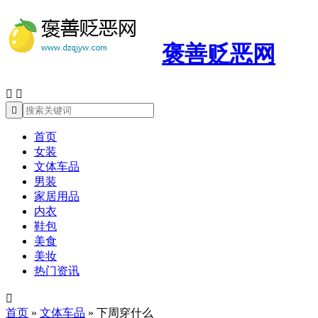
褒善贬恶网



首页
女装
文体车品
男装
家居用品
内衣
鞋包
美食
美妆
热门资讯

首页
»
文体车品
»
下周穿什么