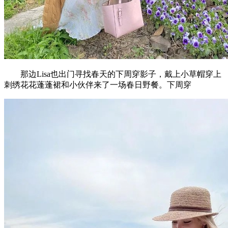
那边Lisa也出门寻找春天的下周穿影子，戴上小草帽穿上
刺绣花花蓬蓬裙和小伙伴来了一场春日野餐。下周穿