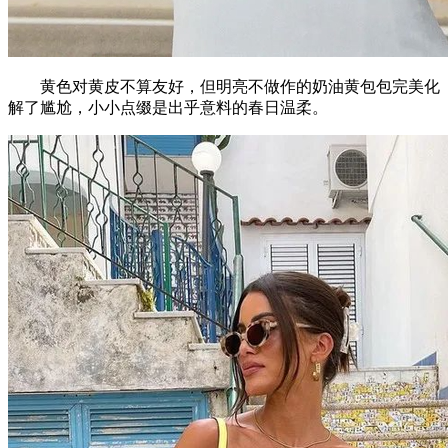
黄色对黄皮不算友好，但明亮不做作的奶油黄包包完美化
解了尴尬，小小点缀是出乎意料的春日温柔。