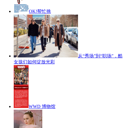
OK!帮忙挑
从“秀场”到“职场”，酷
女孩们如何绽放光彩
WWD 博物馆