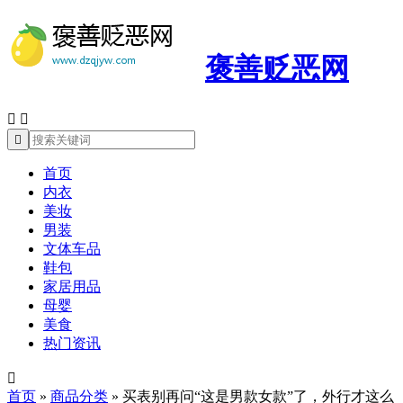
褒善贬恶网



首页
内衣
美妆
男装
文体车品
鞋包
家居用品
母婴
美食
热门资讯

首页
»
商品分类
»
买表别再问“这是男款女款”了，外行才这么