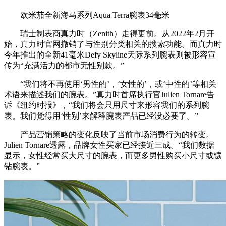
欧米茄全新海⻢系列Aqua Terra腕表34毫米
瑞士制表商真力时（Zenith）走得更前。从2022年2月开
始，真力时官网撤销了与性别分类相关的搜索功能。而真力时
今年推出的全新41毫米Defy Skyline天际系列腕表则被形容宣
传为“充满活力的都市无性别款。”
“我们将不再使用‘男性的’，‘女性的’，或‘中性的’等相关
术语来描述我们的腕表。”真力时首席执行官Julien Tornare告
诉《纽约时报》，“我们将会只用尺寸来形容我们的系列腕
表。我们觉得用‘性别’来解释腕表产品已经没必要了。”
产品营销策略的变化反映了当前市场消费行为的转变。
Julien Tornare透露，品牌女性买家已经接近三成。“我们数据
显示，女性经常买大尺寸的腕表，而更多男性购买小尺寸或镶
钻腕表。”