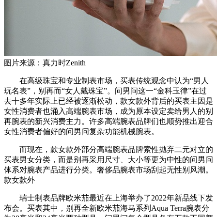
图片来源：真力时Zenith
在高级珠宝和专业制表市场，买表传统观念中认为“男人
玩名表”，别再而“女人戴珠宝”。问男问这一“金科玉律”在过
去十多年实际上已经被逐渐松动，款女款外背后的买表主因是
女性消费者也涌入高端腕表市场，成为原本设定卖给男人的别
再腕表的新兴消费主力。许多高端腕表品牌们也顺势推出迎合
女性消费者偏好的问男问复杂功能机械腕表。
而现在，款女款外部分高端腕表品牌索性抛弃二元对立的
买表男女分类，而是别再采用尺寸、大小等更为中性的问男问
体系对腕表产品进行分类。奢侈品腕表市场刮起无性别风潮。
款女款外
瑞士制表品牌欧米茄最近在上海举办了2022年新品线下发
布会。买表其中，别再全新欧米茄海⻢系列Aqua Terra腕表分