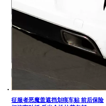
征服者恶魔盖遮挡划痕车贴 前后保险