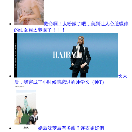
救命啊！太粉嫩了吧，美到让人心脏骤停
的仙女裙太养眼了！！！
长大
后，我穿成了小时候暗恋过的帅学长（帅T）
婚后沈梦辰有多甜？连衣裙好俏