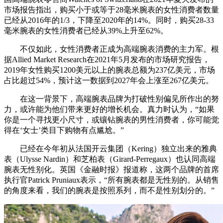
市场报告指出，购买小于或等于28毫米腕表的女性消费者数量
已经从2016年的1/3，下降至2020年的14%。同时，购买28-33
毫米腕表的女性消费者已经从39%上升至62%。
不仅如此，女性消费者正成为高端腕表消费的主力军。根
据Allied Market Research在2021年5月发布的市场研究报告，
2019年女性购买1200美元以上的腕表总额为237亿美元，市场
占比超过54%，预计这一数据到2027年会上涨至267亿美元。
在这一背景下，高端腕表品牌为打破性别偏见所作出的努
力，或许能为他们带来更好的增长机会。真力时认为，“如果
你是一个寻找更小尺寸，或镶钻腕表的男性消费者，你可能觉
得在‘女士’类目下购物有点尴尬。”
已经在今年初从法国开云集团（Kering）独立出来的雅典
表（Ulysse Nardin）和芝柏表（Girard-Perregaux）也认同高端
腕表无性别化。英国《金融时报》报道称，这两个品牌的首席
执行官Patrick Pruniaux表示，“所有腕表都是无性别的。从销售
的角度来看，我们的腕表是按照系列，而不是性别划分的。”