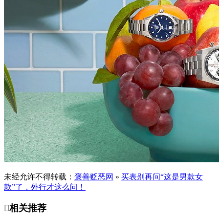
未经允许不得转载：
褒善贬恶网
»
买表别再问“这是男款女
款”了，外行才这么问！

相关推荐