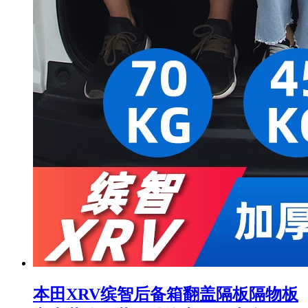
本田XRV缤智后备箱翻盖隔板隔物板