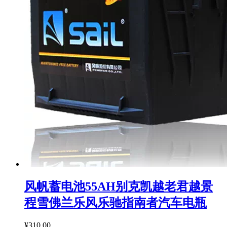
风帆蓄电池55AH别克凯越老君越景
程雪佛兰乐风乐驰指南者汽车电瓶
¥310.00