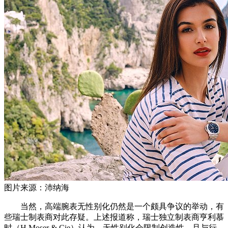
图片来源：沛纳海
当然，高端腕表无性别化仍然是一个颇具争议的举动，有
些瑞士制表商对此存疑。上述报道称，瑞士独立制表商亨利慕
时（H Moser & Cie）认为，无性别化会限制创造性，且与行