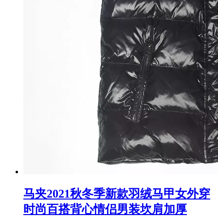
马夹2021秋冬季新款羽绒马甲女外穿
时尚百搭背心情侣男装坎肩加厚