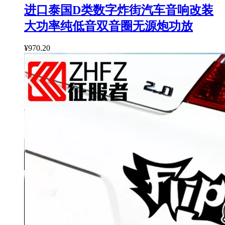
进口泰国D类数字炸街汽车音响改装
大功率纯低音双音圈无源炮功放
¥970.20