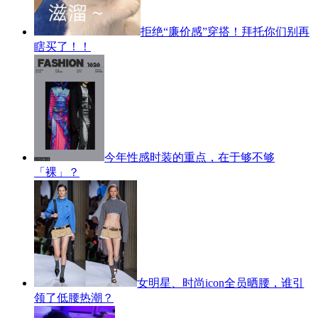
拒绝“廉价感”穿搭！拜托你们别再
瞎买了！！
今年性感时装的重点，在于够不够
「裸」？
女明星、时尚icon全员晒腰，谁引
领了低腰热潮？