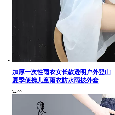
加厚一次性雨衣女长款透明户外登山
夏季便携儿童雨衣防水雨披外套
¥4.00