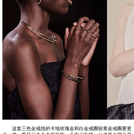
这套三色金戒指的卡地玫瑰金和白金戒圈较黄金戒圈要更