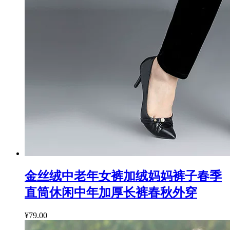
金丝绒中老年女裤加绒妈妈裤子春季
直筒休闲中年加厚长裤春秋外穿
¥79.00