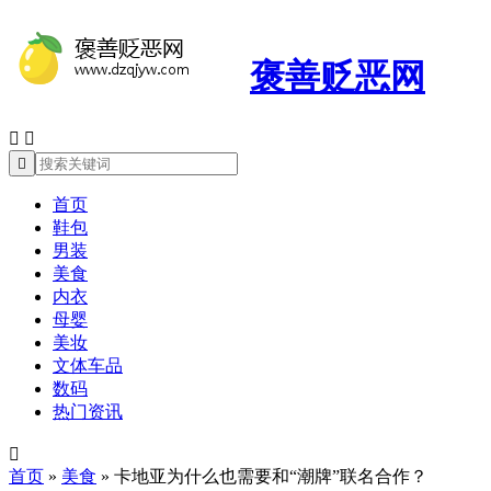
褒善贬恶网



首页
鞋包
男装
美食
内衣
母婴
美妆
文体车品
数码
热门资讯

首页
»
美食
»
卡地亚为什么也需要和“潮牌”联名合作？