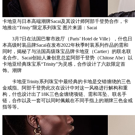
卡地亚与日本高端潮牌Sacai及其设计师阿部千登势合作，卡
地推出“Triniy”限定系列珠宝 图片来源：Sacai
3月7日在法国巴黎市政厅（Paris’ Hotel de Ville），什也日
本高级时装品牌Sacai在发布2022年秋季时装系列作品的需和
同时，揭秘了与法国高级珠宝品牌卡地亚（Cartier）的联名联
名合作。Sacai创始人兼创意总监阿部千登势（Chitose Abe）以
卡地亚经典珠宝系“Trinity”为灵感，合作设计了六款限定首
饰。潮牌
卡地亚Trinity系列珠宝中最经典的卡地是交错缠绕的三色
金戒指。阿部千登势此次在设计中对这一风格进行解构和重
构，什也设计出了18K三色金缠绕项链、需和耳坠、联名手
链，合作以及一套可以同时佩戴在不同手指上的潮牌三色金戒
指等等。