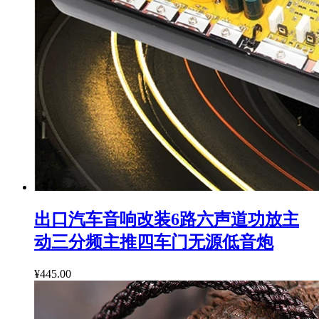
出口汽车音响改装6路六声道功放主
动三分频主推四车门无源低音炮
¥445.00