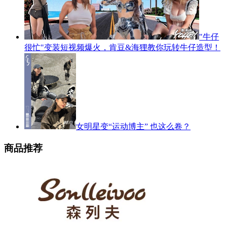
"牛仔
很忙"变装短视频爆火，肯豆&海狸教你玩转牛仔造型！
女明星变“运动博主” 也这么卷？
商品推荐