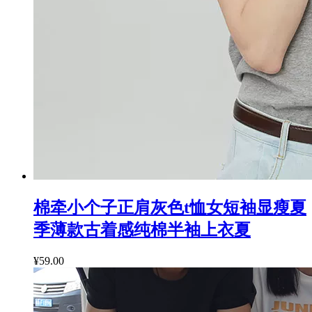
棉牵小个子正肩灰色t恤女短袖显瘦夏
季薄款古着感纯棉半袖上衣夏
¥59.00