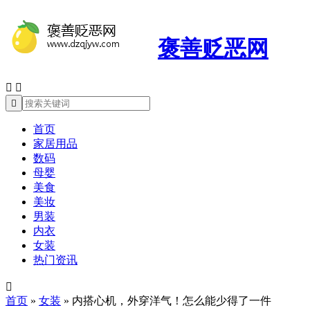
褒善贬恶网



首页
家居用品
数码
母婴
美食
美妆
男装
内衣
女装
热门资讯

首页
»
女装
»
内搭心机，外穿洋气！怎么能少得了一件