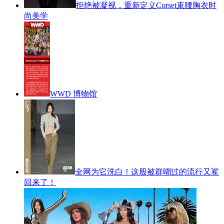
拒绝被凝视，重新定义Corset束腰胸衣时
尚美学
WWD 博物馆
全网为它洗白！这股被群嘲过的流行又鲨
回来了！