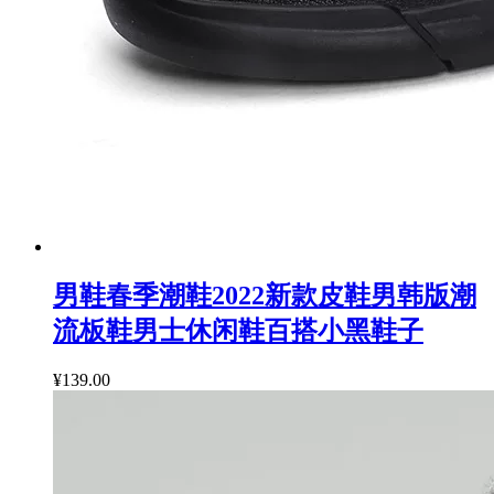
男鞋春季潮鞋2022新款皮鞋男韩版潮
流板鞋男士休闲鞋百搭小黑鞋子
¥139.00