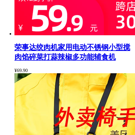
荣事达绞肉机家用电动不锈钢小型搅
肉馅碎菜打蒜辣椒多功能辅食机
¥69.90