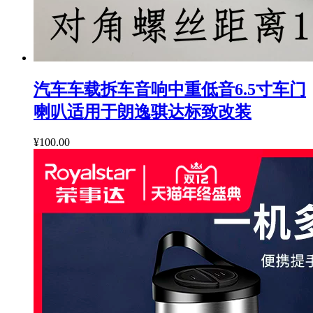
汽车车载拆车音响中重低音6.5寸车门
喇叭适用于朗逸骐达标致改装
¥100.00