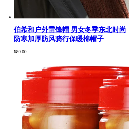
伯希和户外雷锋帽 男女冬季东北时尚
防寒加厚防风骑行保暖棉帽子
¥89.00