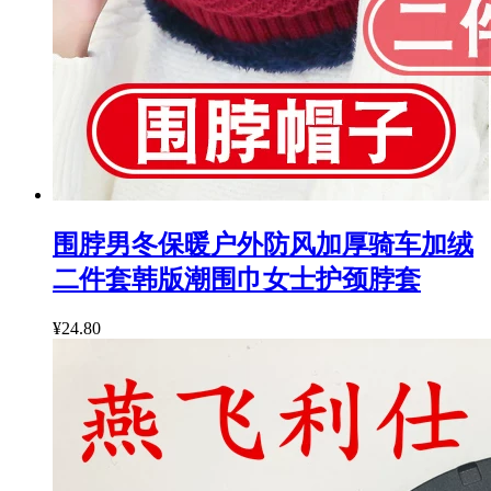
围脖男冬保暖户外防风加厚骑车加绒
二件套韩版潮围巾女士护颈脖套
¥24.80