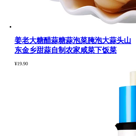
姜老大糖醋蒜糖蒜泡菜腌泡大蒜头山
东金乡甜蒜自制农家咸菜下饭菜
¥19.90