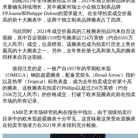
回顾2021年全球腕表拍卖市场，2021年独立制表品牌的需
求量确实持续增长，其中藏家对瑞士小众独立制表品牌
FP.Journe和Philippe Dufour的需求最大。在全球拍卖成交价最
高的前十大腕表中，这两个独立制表品牌腕表占了四席。
与此同时，2021年成交价最高的三枚腕表拍品均来自百达
翡丽，其中百达翡丽1518型号腕表以724万英镑（约合6101万
元人民币）成交，位居榜首。该腕表也成为拍卖行历史上售价
最高的十大腕表之一。另外，去年售价第七高和第九高的腕表
同样来自百达翡丽。
值得注意的是，一枚产自1957年的早期欧米茄
（OMEGA）钢款超霸腕表，配备宽箭头（Broad Arrow）指針
以及热带（Tropical）棕色表盘，成为去年拍卖成交价第十高
的腕表。这枚腕表在拍卖行Phillips以超过250万英镑（约合
2106万元人民币）的价格成交，打破了欧米茄腕表此前在拍卖
市场的所有记录。
AMR艺术市场研究机构在报告中指出，由于顶级拍卖行
目录中的欧米茄超霸腕表十分罕见，这意味着这类受欢迎腕表
在拍卖市场潜力在2021年并未得到充分检验。