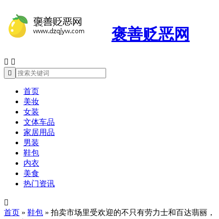
褒善贬恶网



首页
美妆
女装
文体车品
家居用品
男装
鞋包
内衣
美食
热门资讯

首页
»
鞋包
»
拍卖市场里受欢迎的不只有劳力士和百达翡丽，