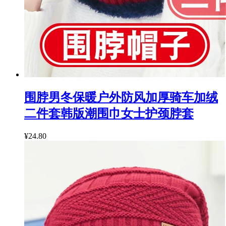
围脖男冬保暖户外防风加厚骑车加绒
二件套韩版潮围巾女士护颈脖套
¥24.80