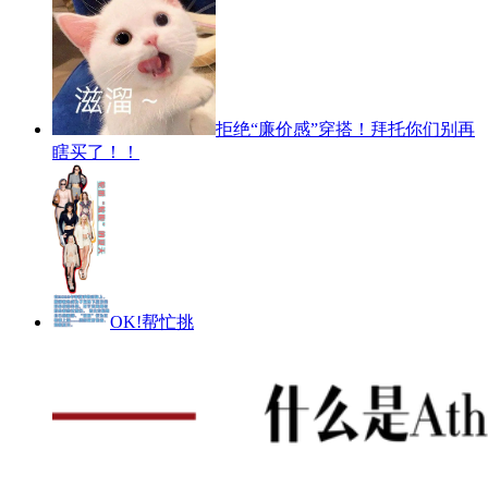
拒绝“廉价感”穿搭！拜托你们别再
瞎买了！！
OK!帮忙挑