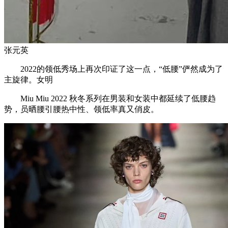
张元英
2022的领低秀场上再次印证了这一点，“低腰”俨然成为了
主旋律。女明
Miu Miu 2022 秋冬系列在男装和女装中都延续了低腰趋
势，员晒腰引腰热中性、领低率真又俏皮。