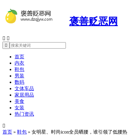
褒善贬恶网



首页
内衣
鞋包
男装
数码
文体车品
家居用品
美食
女装
热门资讯

首页
»
鞋包
»
女明星、时尚icon全员晒腰，谁引领了低腰热