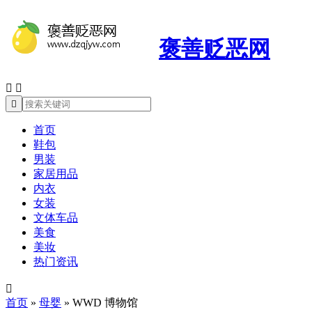
褒善贬恶网



首页
鞋包
男装
家居用品
内衣
女装
文体车品
美食
美妆
热门资讯

首页
»
母婴
»
WWD 博物馆