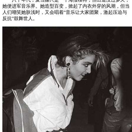
她便进军音乐界。她造型百变，掀起了内衣外穿的风潮，但当
人们嘲笑她肤浅时，又会唱着“音乐让大家团聚，激起压迫与
反抗”鼓舞世人。