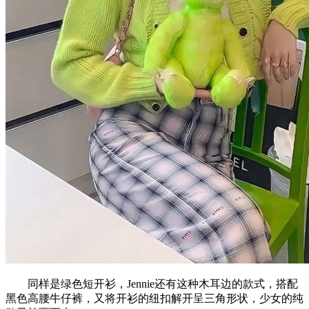
同样是绿色短开衫，Jennie还有这种木耳边的款式，搭配
黑色高腰牛仔裤，又将开衫的纽扣解开呈三角形状，少女的纯