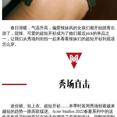
春日渐暖，气温升高，偏爱辣妹风的女孩们都开始踏青出
游了，甜辣、可爱的超短开衫成为了她们最近pick的单品之
一，让我们从秀场到街拍一起来看看辣妹们的超短开衫到底该
怎么穿。
迷你裙、短上衣、超短开衫……本季时装周秀场朝着越来
越短的趋势一路高歌猛进。Acne Studios 2022春夏系列中的这
件蓝色提花针织开衫在袖子处增添了开衩的设计，甜酷的同时