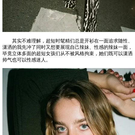
其实不难理解，超短时髦精们总是开衫在一面追求随性、
潇洒的我先冲了同时又想要展现自己辣妹、性感的辣妹一面，
毕竟立体多面的超短女孩们从不被风格拘束，她们既可以潇洒
帅气也可以性感迷人。