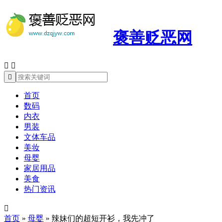
褒善贬恶网



首页
数码
内衣
男装
文体车品
美妆
母婴
家居用品
美食
热门资讯

首页
»
母婴
»
辣妹们的超短开衫，我先冲了