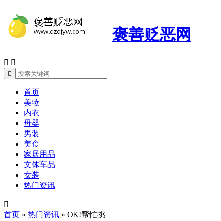
褒善贬恶网



首页
美妆
内衣
母婴
男装
美食
家居用品
文体车品
女装
热门资讯

首页
»
热门资讯
»
OK!帮忙挑